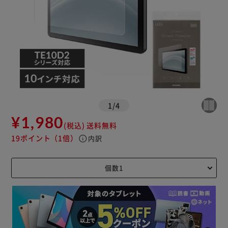
1
/
4
¥1,980
(税込)
送料無料
19ポイント
（1倍）
info
内訳