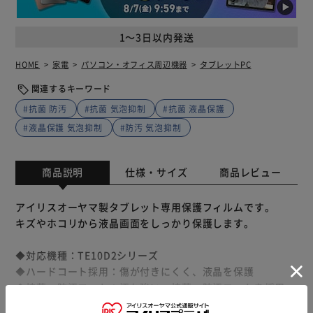
1～3日以内発送
HOME
家電
パソコン・オフィス周辺機器
タブレットPC
関連するキーワード
#抗菌 防汚
#抗菌 気泡抑制
#抗菌 液晶保護
#液晶保護 気泡抑制
#防汚 気泡抑制
商品説明
仕様・サイズ
商品レビュー
アイリスオーヤマ製タブレット専用保護フィルムです。
キズやホコリから液晶画面をしっかり保護します。
◆対応機種：TE10D2シリーズ
◆ハードコート採用：傷が付きにくく、液晶を保護
◆抗菌・防汚コート：汚れ強い、抗菌・防汚コートを採用
◆気泡抑制：特殊シリコーン膜により、気泡が抜けやすく残