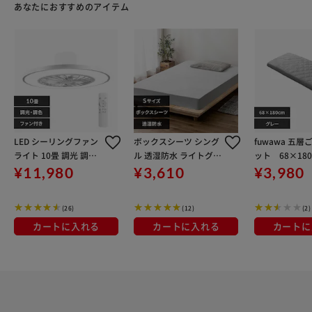
あなたにおすすめのアイテム
LED シーリングファン
ボックスシーツ シング
fuwawa 五層
ライト 10畳 調光 調色
ル 透湿防水 ライトグレ
ット 68×180c
リモコン付き 1年保証
ー
216 グレー
¥11,980
¥3,610
¥3,980
HLCF-550WH ホワイ
ト
(26)
(12)
(2)
カートに入れる
カートに入れる
カートに