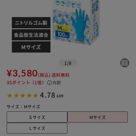
カートに入れる
購入手続きへ
1
/
8
¥3,580
(税込)
送料無料
35ポイント
（1倍）
info
内訳
4.78
68件
サイズ：
Ｍサイズ
Ｓサイズ
Ｍサイズ
Ｌサイズ