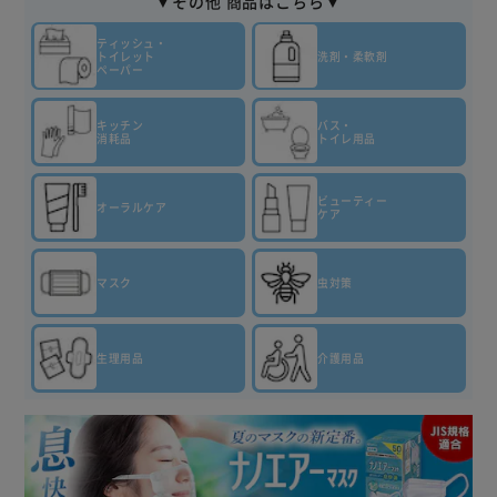
▼その他 商品はこちら▼
ティッシュ・
トイレット
洗剤・柔軟剤
ペーパー
キッチン
バス・
消耗品
トイレ用品
ビューティー
オーラルケア
ケア
マスク
虫対策
生理用品
介護用品