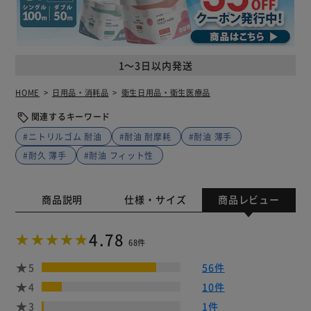
1～3日以内発送
HOME
日用品・消耗品
衛生日用品・衛生医療品
関連するキーワード
#ニトリルゴム 耐油
#耐油 耐摩耗
#耐油 薄手
#耐久 薄手
#耐油 フィット性
商品説明
仕様・サイズ
商品レビュー
4.78
68件
5
56件
4
10件
3
1件