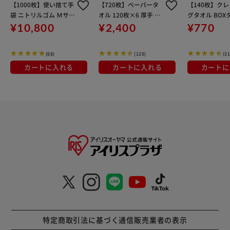
【1000枚】使い捨て手
【720枚】ペーパータ
【140枚】ク
袋 ニトリルゴム Ｍサイ
オル 120枚×6 厚手 濡
グタオル BOX
ズ RNBR-100M
れると99％除菌 JPT-1
SC-70B
¥10,800
¥2,400
¥770
20
(68)
(120)
(31
カートに入れる
カートに入れる
カートに
特定商取引法に基づく通信販売業者の表示