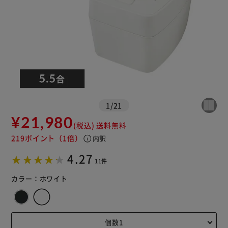
※ご確認ください
1
/
21
¥21,980
(税込)
送料無料
カートに入れる
購入手続きへ
219ポイント
（1倍）
info
内訳
4.27
11件
カラー：
ホワイト