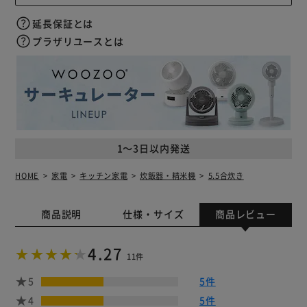
延長保証とは
プラザリユースとは
1～3日以内発送
HOME
家電
キッチン家電
炊飯器・精米機
5.5合炊き
商品説明
仕様・サイズ
商品レビュー
4.27
11件
5
5件
4
5件