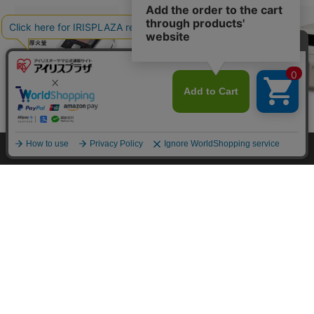
カートに入れる
炊飯器 3合 圧力IH 40
ミキサー スムージー ス
ノンオイルフ
銘柄炊き 米屋の旨み R
ロージューサー ISJ-56
過熱水蒸気 フ
C-PC30-W ホワイト
-W ホワイト
FV-M30A-C 
¥19,980
¥5,980
¥19,80
HOME
探す
ログイン
お気に入り
お知らせ
(19)
(62)
(8)
カートに商品を追加しました
カートに入れる
カートに入れる
カートに
購入手続きへ
こちらもいかがですか？