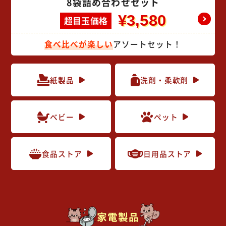
8袋詰め合わせセット
¥3,580
超目玉価格
食べ比べが楽しい
アソートセット！
紙製品
洗剤・柔軟剤
ベビー
ペット
食品ストア
日用品ストア
家電製品