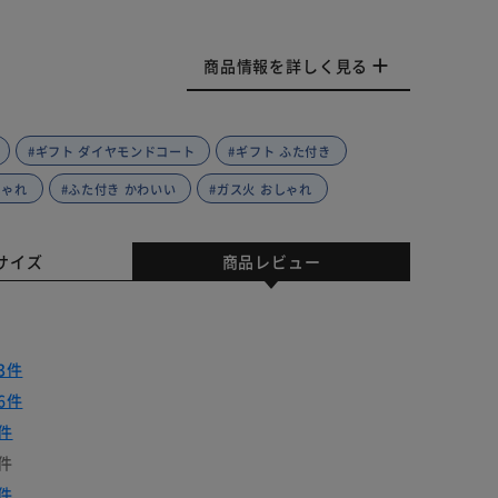
商品情報を詳しく見る
#ギフト ダイヤモンドコート
#ギフト ふた付き
しゃれ
#ふた付き かわいい
#ガス火 おしゃれ
サイズ
商品レビュー
3件
6件
件
件
件