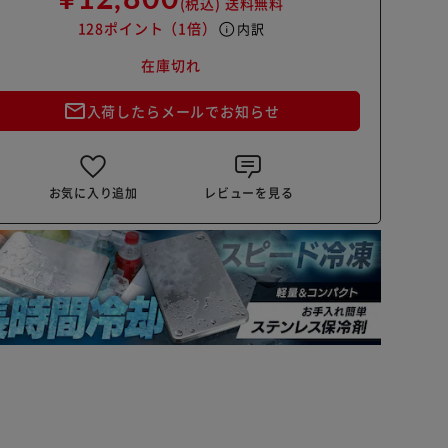
(税込)
送料無料
128ポイント
（1倍）
info
内訳
在庫切れ
mail_outline
入荷したらメールでお知らせ
お気に入り追加
レビューを見る