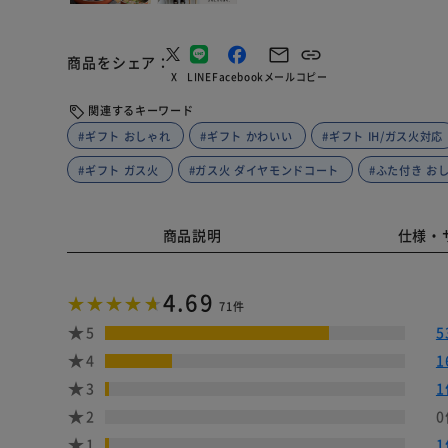
商品をシェア
X
LINE
Facebook
メール
コピー
関連するキーワード
#ギフト おしゃれ
#ギフト かわいい
#ギフト IH/ガス火対応
#ギフト ガス火
#ガス火 ダイヤモンドコート
#ふた付き お
商品説明
仕様・
4.69
71件
5
5
4
1
3
1
2
0
1
1