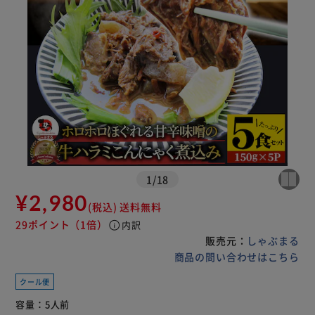
1
/
18
¥2,980
(税込)
送料無料
29ポイント
（1倍）
info
内訳
販売元：
しゃぶまる
商品の問い合わせはこちら
クール便
容量：
5人前