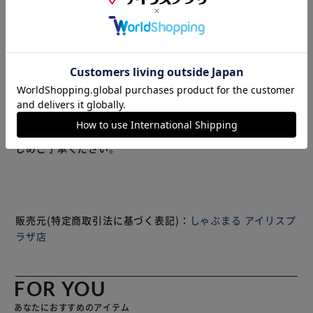
◇内容量
150g×5パック
◇保存方法
冷凍(-18度以下)で保存してください。
解凍後2日以内にお召し上がり下さい。
もっと見る
※製品は予告なく仕様を変更する場合がございます。あらか
◇賞味期限
じめご了承ください。
製造日より1年以内
◇原材料
牛肉（アメリカ又はオーストラリア産）、こんにゃく（国
産）、醤油（本醸造）（大豆：遺伝子組み換えでない）、風
販売元(特定商取引法に基づく表記)：
しゃぶまる アイリスプ
味原料（かつおぶし、こんぶ）、生姜、鷹の爪、糖類（果糖
ラザ店
ぶどう糖液糖、砂糖）、食塩、米発酵調味料、米酢、酵母エ
キス、魚介エキス、調味料（アミノ酸等)、(原材料の一部に
小麦、大豆を含む）
FOR YOU
本みりん： もち米（タイ産）、米（国産）、米こうじ（タ
あなたにおすすめのアイテム