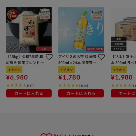
イ産、国産米、醸造アルコール、糖類、米焼酎、調味料（ア
ミノ酸）、酸味料
◇栄養成分（100ｇ当たり）
エネルギー195.6kcal
たんぱく質7.8ｇ
脂質13.4ｇ
炭水化物9.9ｇ
【15kg】令和7年産 和
アイリスのお茶 綠 緑茶
【48本】富士
食塩相当量0.7g
の輝き 国産ブレンド 5
500ml×24本 国産茶葉
水 500ml ラ
（この表示値は目安です。）
kg×3袋
100％使用
イチオシ
イチオシ
イチオシ
¥6,980
¥1,780
¥1,980
◇製造者
(有)しゃぶ亭まる 香川県木田郡三木町井戸1293-1 087-
(4677)
(4326)
(6
802-7229
カートに入れる
カートに入れる
カートに