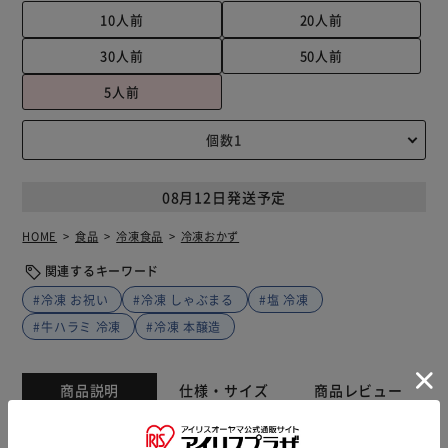
10人前
20人前
30人前
50人前
5人前
08月12日発送予定
HOME
食品
冷凍食品
冷凍おかず
関連するキーワード
#冷凍 お祝い
#冷凍 しゃぶまる
#塩 冷凍
#牛ハラミ 冷凍
#冷凍 本醸造
商品説明
仕様・サイズ
商品レビュー
商品詳細