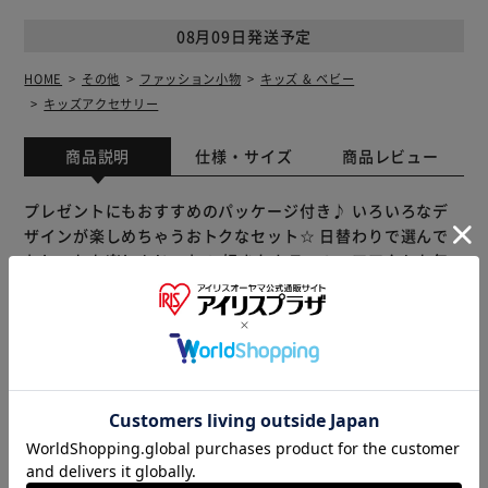
08月09日発送予定
HOME
その他
ファッション小物
キッズ & ベビー
キッズアクセサリー
商品説明
仕様・サイズ
商品レビュー
プレゼントにもおすすめのパッケージ付き♪ いろいろなデ
ザインが楽しめちゃうおトクなセット☆ 日替わりで選んで
おしゃれを楽しんじゃお☆ 好きなカラーのヘアアクセを毎
日つけられるのってハッピー！ 【商品配送について】 配送
番号なしの配送になります。
※製品は予告なく仕様を変更する場合がございます。あらか
じめご了承ください。
販売元(特定商取引法に基づく表記)：
BACKYARD FAMILY