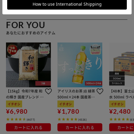
アイリスプラザ店
FOR YOU
あなたにおすすめのアイテム
【15kg】令和7年産 和
アイリスのお茶 綠 緑茶
【48本】富士
の輝き 国産ブレンド 5
500ml×24本 国産茶葉
水 500ml ラ
kg×3袋
100％使用
イチオシ
イチオシ
イチオシ
¥6,980
¥1,780
¥2,480
(4677)
(4326)
(6
カートに入れる
カートに入れる
カートに