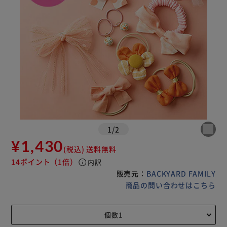
1
/
2
¥1,430
(税込)
送料無料
14ポイント
（1倍）
info
内訳
販売元：
BACKYARD FAMILY
商品の問い合わせはこちら