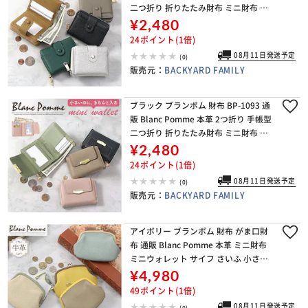
二つ折り 折りたたみ財布 ミニ財布 コ
ンパクト レディース 革 レザー 小銭入
¥2,480
れ コインケース カード
24ポイント(1倍)
08月11日発送予定
(0)
販売元：
BACKYARD FAMILY
ブラック ブランポム 財布 BP-1093 通
販 Blanc Pomme 本革 2つ折り 手帳型
二つ折り 折りたたみ財布 ミニ財布 コ
ンパクト レディース 革 レザー 小銭入
¥2,480
れ コインケース カード
24ポイント(1倍)
08月11日発送予定
(0)
販売元：
BACKYARD FAMILY
アイボリー ブランポム 財布 がま口財
布 通販 Blanc Pomme 本革 ミニ財布
ミニウォレット サイフ さいふ 小さい
薄い 薄型 コンパクト レディース 革 レ
¥4,980
ザー 小銭入れ コインケース
49ポイント(1倍)
08月11日発送予定
(0)