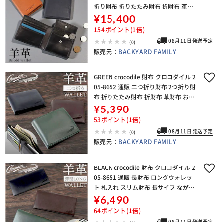
折り財布 折りたたみ財布 折財布 革財
布 お財布 小銭入れ カード入れ メンズ
¥15,400
ブランド
154ポイント(1倍)
08月11日発送予定
(0)
販売元：
BACKYARD FAMILY
GREEN crocodile 財布 クロコダイル 2
05-8652 通販 二つ折り財布 2つ折り財
布 折りたたみ財布 折財布 革財布 お財
布 さいふ サイフ 小銭入れあり カード
¥5,390
入れ メンズ ブラン
53ポイント(1倍)
08月11日発送予定
(0)
販売元：
BACKYARD FAMILY
BLACK crocodile 財布 クロコダイル 2
05-8651 通販 長財布 ロングウォレッ
ト 札入れ スリム財布 長サイフ ながさ
いふ 革財布 お財布 小銭入れあり カー
¥6,490
ド入れ メンズ ブラン
64ポイント(1倍)
08月11日発送予定