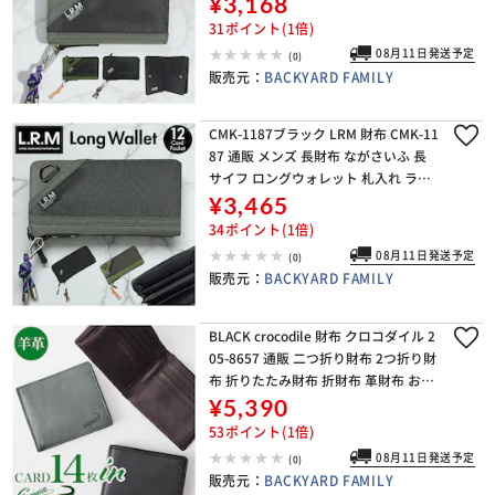
¥3,168
フ カラビナ付き 使いやす
31ポイント(1倍)
08月11日発送予定
(0)
販売元：
BACKYARD FAMILY
CMK-1187ブラック LRM 財布 CMK-11
87 通販 メンズ 長財布 ながさいふ 長
サイフ ロングウォレット 札入れ ラウ
ンドファスナー 小銭入れあり さいふ
¥3,465
サイフ カラビナ付き 使いやす
34ポイント(1倍)
08月11日発送予定
(0)
販売元：
BACKYARD FAMILY
BLACK crocodile 財布 クロコダイル 2
05-8657 通販 二つ折り財布 2つ折り財
布 折りたたみ財布 折財布 革財布 お財
布 さいふ サイフ 小銭入れなし カード
¥5,390
入れ メンズ ブラン
53ポイント(1倍)
08月11日発送予定
(0)
販売元：
BACKYARD FAMILY