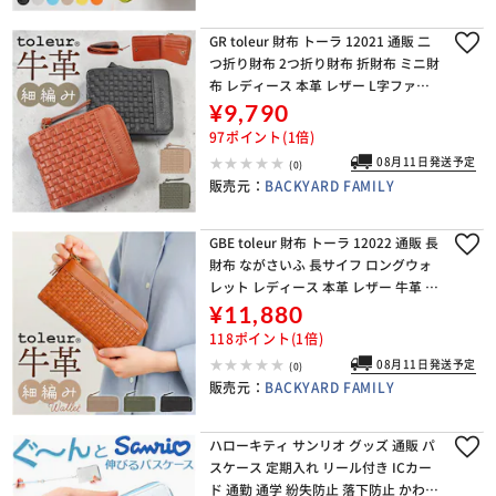
GR toleur 財布 トーラ 12021 通販 二
つ折り財布 2つ折り財布 折財布 ミニ財
布 レディース 本革 レザー L字ファス
ナー 小銭入れあり 牛革 カウレザー 女
¥9,790
性 大人 おしゃれ シンプ
97ポイント(1倍)
08月11日発送予定
(0)
販売元：
BACKYARD FAMILY
GBE toleur 財布 トーラ 12022 通販 長
財布 ながさいふ 長サイフ ロングウォ
レット レディース 本革 レザー 牛革 カ
ウレザー L字ファスナー 小銭入れあり
¥11,880
大容量 女性 大人 おし
118ポイント(1倍)
08月11日発送予定
(0)
販売元：
BACKYARD FAMILY
ハローキティ サンリオ グッズ 通販 パ
スケース 定期入れ リール付き ICカー
ド 通勤 通学 紛失防止 落下防止 かわい