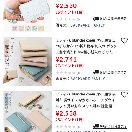
い カワイイ おしゃれ 携帯 持ち歩き 伸
¥2,530
縮性 伸びる 女性 中学生 高校生
25ポイント(1倍)
08月11日発送予定
(0)
販売元：
BACKYARD FAMILY
ミシャPK blanche coeur 財布 通販 二
つ折り財布 2つ折り財布 札入れ ボック
ス型小銭入れ box型小銭入れ 折りたた
み財布 ミニ財布 コンパクト 軽量 軽い
¥2,741
レディース メンズ 男性
27ポイント(1倍)
08月11日発送予定
(0)
販売元：
BACKYARD FAMILY
ミシャPK blanche coeur 財布 通販 長
財布 長サイフ ながさいふ ロングウォ
レット 薄い財布 スリム財布 軽量 軽い
薄い スリム さいふ サイフ レディース
¥2,538
メンズ 男性 大人 女性
25ポイント(1倍)
08月11日発送予定
(0)