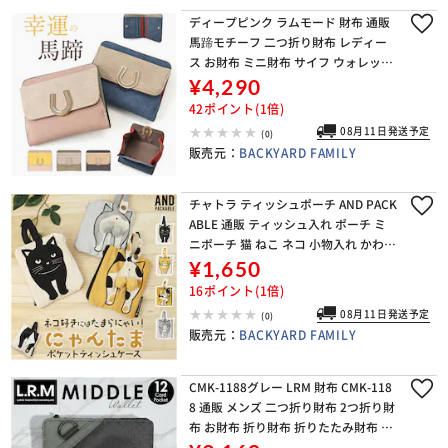
ディープピンク ラムモード 財布 通販
馬蹄モチーフ 二つ折り財布 レディー
ス お財布 ミニ財布 サイフ ウォレット
小銭入れ カード入れ lamb mode 378
¥4,290
90T コンパクト 大人 女性 ギ
42ポイント(1倍)
08月11日発送予定
(0)
販売元：
BACKYARD FAMILY
チャトラ ティッシュポーチ AND PACK
ABLE 通販 ティッシュ入れ ポーチ ミ
ニポーチ 猫 ねこ ネコ 小物入れ かわい
い コスメポーチ ポケットティッシュ
¥1,650
ポーチ メイクポーチ おしゃれ 化粧
16ポイント(1倍)
08月11日発送予定
(0)
販売元：
BACKYARD FAMILY
CMK-1188グレー LRM 財布 CMK-118
8 通販 メンズ 二つ折り財布 2つ折り財
布 お財布 折り財布 折りたたみ財布 小
銭入れあり L字ファスナー さいふ サイ