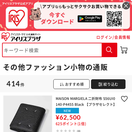
ログイン/会員情報
その他ファッション小物の通販
414
件
おすすめ順
絞り込む
MAISON MARGIELA 二折財布 S56UI0
140-P4455 Black 【プラザセレクト】
NEW
¥62,500
625ポイント(1倍)
(0)