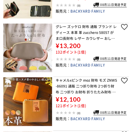
08月11日発送予定
(0)
販売元：
BACKYARD FAMILY
グレー ズッケロ 財布 通販 ブランド レ
ディース 本革 革 zucchero 58057 が
ま口長財布 レザー カウレザー おしゃ
れ かわいい サライ 日本製 母の日 プレ
¥13,200
ゼント ギフト
132ポイント(1倍)
08月11日発送予定
(0)
販売元：
BACKYARD FAMILY
キャメルxピンク moz 財布 モズ ZNWS
-86091 通販 二つ折り財布 2つ折り財
布 二つ折り お財布 折りたたみ財布 レ
ディース 本革 レザー ボックス型小銭
¥12,100
入れ ラウンドファスナー おしゃ
121ポイント(1倍)
08月11日発送予定
(0)
販売元：
BACKYARD FAMILY