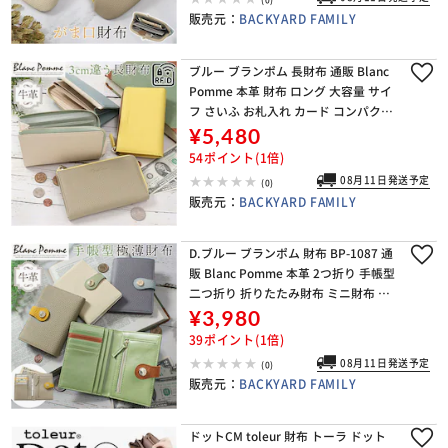
販売元：
BACKYARD FAMILY
ブルー ブランポム 長財布 通販 Blanc
Pomme 本革 財布 ロング 大容量 サイ
フ さいふ お札入れ カード コンパクト
薄い 薄型 革 レザー レディース 高校生
¥5,480
大学生 L字ファスナー
54ポイント(1倍)
08月11日発送予定
(0)
販売元：
BACKYARD FAMILY
D.ブルー ブランポム 財布 BP-1087 通
販 Blanc Pomme 本革 2つ折り 手帳型
二つ折り 折りたたみ財布 ミニ財布 コ
ンパクト レディース 革 レザー 小銭入
¥3,980
れ コインケース カー
39ポイント(1倍)
08月11日発送予定
(0)
販売元：
BACKYARD FAMILY
ドットCM toleur 財布 トーラ ドット