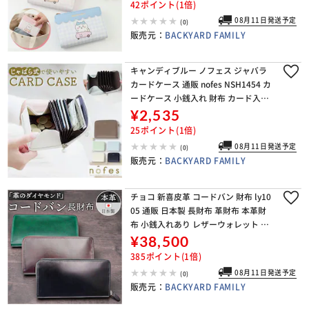
42ポイント(1倍)
08月11日発送予定
(0)
販売元：
BACKYARD FAMILY
キャンディブルー ノフェス ジャバラ
カードケース 通販 nofes NSH1454 カ
ードケース 小銭入れ 財布 カード入れ
ミニ財布 きれいめ おしゃれ レディー
¥2,535
ス 大人 可愛い レイメイ藤井 ビジ
25ポイント(1倍)
08月11日発送予定
(0)
販売元：
BACKYARD FAMILY
チョコ 新喜皮革 コードバン 財布 ly10
05 通販 日本製 長財布 革財布 本革財
布 小銭入れあり レザーウォレット ロ
ングウォレット ながさいふ 長サイフ
¥38,500
大容量 ラウンドファスナー 馬革 メン
385ポイント(1倍)
08月11日発送予定
(0)
販売元：
BACKYARD FAMILY