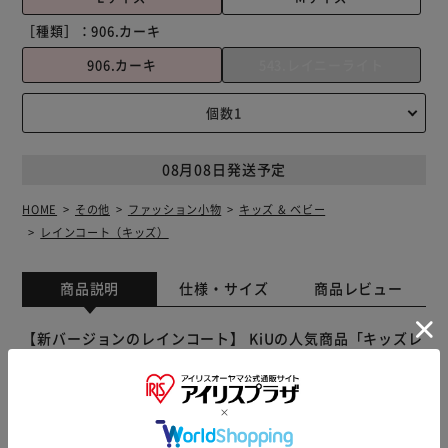
［種類］：
906.カーキ
906.カーキ
543.レイニーライト
08月08日発送予定
HOME
その他
ファッション小物
キッズ & ベビー
レインコート（キッズ）
商品説明
仕様・サイズ
商品レビュー
【新バージョンのレインコート】 KiUの人気商品「キッズレ
インコート」が使いやすくなって新発売♪ 【安心のウォー
タープルーフ設計】 表面にはっ水、裏面にTPUラミネート
加工を施したポリエステル100％生地を使用。 【強い雨の日
も安心の耐水性】 強い雨の日も安心！水がしみ込みにくい