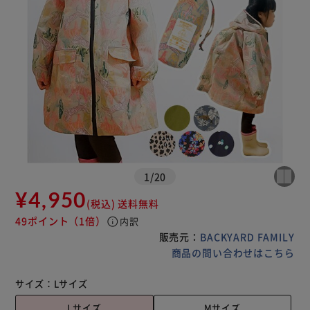
1
/
20
¥4,950
(税込)
送料無料
49ポイント
（1倍）
info
内訳
販売元：
BACKYARD FAMILY
商品の問い合わせはこちら
サイズ：
Lサイズ
Lサイズ
Mサイズ