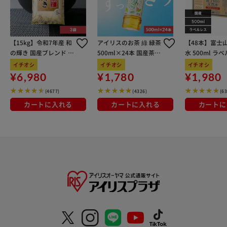
【15kg】令和7年産 和
アイリスのお茶 綠 緑茶
【48本】富士
の輝き 国産ブレンド 5
500ml×24本 国産茶葉
水 500ml ラ
kg×3袋
100％使用
イチオシ
イチオシ
イチオシ
¥6,980
¥1,780
¥1,980
(4677)
(4326)
(6
カートに入れる
カートに入れる
カートに