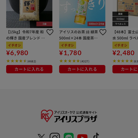
【15kg】令和7年産 和
アイリスのお茶 綠 緑茶
【48本】富士
の輝き 国産ブレンド 5
500ml×24本 国産茶葉
水 500ml ラ
kg×3袋
100％使用
イチオシ
イチオシ
イチオシ
¥6,980
¥1,780
¥2,480
(4682)
(4327)
(6
カートに入れる
カートに入れる
カートに