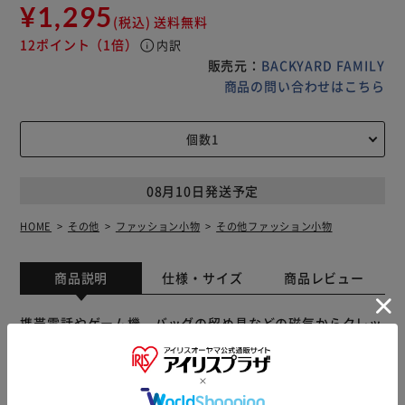
¥1,295
(税込)
送料無料
12ポイント
（1倍）
info
内訳
販売元：
BACKYARD FAMILY
商品の問い合わせはこちら
08月10日発送予定
HOME
その他
ファッション小物
その他ファッション小物
商品説明
仕様・サイズ
商品レビュー
携帯電話やゲーム機、バッグの留め具などの磁気からクレッ
ジットカードやキャッシュカード・ポイントカードを守りま
す。 今お持ちの財布やカードケースに、磁気カードと重ね
て入れるだけ！