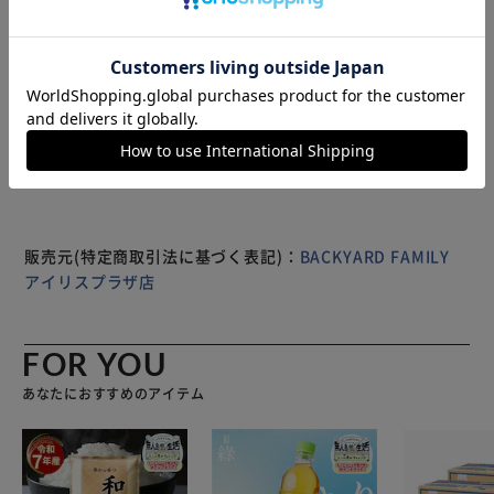
クレッジットカードは磁気ストライプが表裏両面あります。
両面守りたい場合は、２枚に挟み込むようにしてお使い下さ
い。キャッシュカードは表面に重ねてお使い下さい。
※スキミング防止カードではありません。 【商品配送につ
もっと見る
いて】 配送番号なしの配送になります。
※製品は予告なく仕様を変更する場合がございます。あらか
じめご了承ください。
販売元(特定商取引法に基づく表記)：
BACKYARD FAMILY
アイリスプラザ店
FOR YOU
あなたにおすすめのアイテム