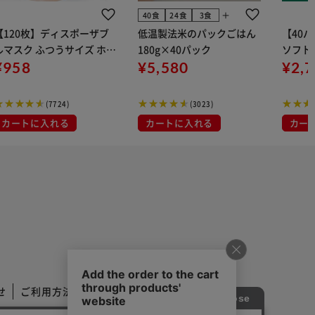
add
40食
24食
3食
【120枚】ディスポーザブ
低温製法米のパックごはん
【40
ルマスク ふつうサイズ ホワ
180g×40パック
ソフトパ
 大容量 DISPOSABLE
¥958
¥5,580
組) 5
¥2,
マスク プリーツマスク 不織
布
(7724)
(3023)
カートに入れる
カートに入れる
カー
せ
ご利用方法
ご利用規約