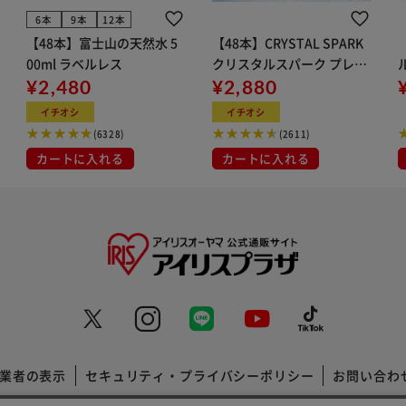
6本
9本
12本
【48本】富士山の天然水 5
【48本】CRYSTAL SPARK
00ml ラベルレス
クリスタルスパーク プレー
¥2,480
ン 500ml
¥2,880
イト
イチオシ
イチオシ
(6328)
(2611)
カートに入れる
カートに入れる
業者の表示
セキュリティ・プライバシーポリシー
お問い合わ