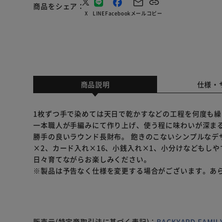
商品をシェア
X
LINE
Facebook
メール
コピー
商品説明
仕様・
1枚ずつ手で染めては天日で乾かすなどの工程を何度も
一本職人が手編みにて作り上げ、使う程に味わいが深まる
勝手の良いラウンド長財布。 飽きのこないシンプルなデ
×2、カード入れ×16、小銭入れ×1、小分けなどもし
日々育てながらお楽しみください。
※製品は予告なく仕様を変更する場合がございます。あ
販売元(特定商取引法に基づく表記)：
BACKYARD FAM