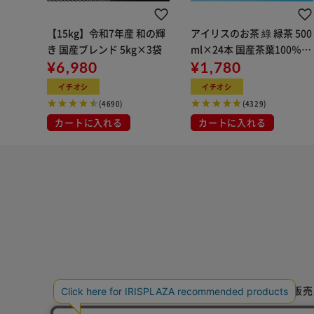
【15kg】令和7年産 和の輝
アイリスのお茶 綠 緑茶 500
き 国産ブレンド 5kg×3袋
ml×24本 国産茶葉100％使
¥6,980
用
¥1,780
イチオシ
イチオシ
(4690)
(4329)
カートに入れる
カートに入れる
特定商取引法に基づく通信販売