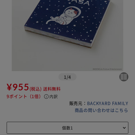
1
/
4
¥955
(税込)
送料無料
9ポイント
（1倍）
info
内訳
販売元：
BACKYARD FAMILY
商品の問い合わせはこちら