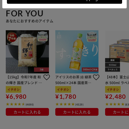
FOR YOU
あなたにおすすめのアイテム
【15kg】令和7年産 和
アイリスのお茶 綠 緑茶
【48本】富士
の輝き 国産ブレンド 5
500ml×24本 国産茶葉
水 500ml ラ
kg×3袋
100％使用
イチオシ
イチオシ
イチオシ
¥6,980
¥1,780
¥2,480
(4690)
(4329)
(6
カートに入れる
カートに入れる
カートに