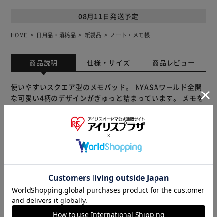
08月11日発送予定
HOME
日用品・消耗品
紙製品
ノート・メモ帳
商品説明
仕様・サイズ
商品レビュー
使いやすいスクエア型のメモパッド。 NYASAワールド全開
な可愛い4柄のデザインがぎゅっと詰まっています。 メモを
書くのがとても楽しくなる＆ミニレターとしても大活躍間違
いナシ♪
※製品は予告なく仕様を変更する場合がございます。あらか
じめご了承ください。
販売元(特定商取引法に基づく表記)：
BACKYARD FAMILY
アイリスプラザ店