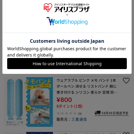
08月09日発送予定
(0)
販売元：
BACKYARD FAMILY
a5 ノート かわいい 日本製 通販 ROKK
AKU misuzu uta ミニノート 無地 メモ
帳 みすゞうた 箔押し 金子みすゞ グッ
ズ 自由帳 じゆうちょう A5サイズ 大正
¥1,463
時代 文房具 文具
14ポイント(1倍)
08月09日発送予定
(0)
販売元：
BACKYARD FAMILY
ウェアラブル ピンク メモ バンド 1本
ボールペン 消せる リストバンド 腕に
巻き付ける シリコン 柔らか 定規 防水
再利用可 ノート メモ帳 看護 介護 工事
¥800
物忘れ防止【代引き不可】
8ポイント(1倍)
08月09日発送予定
(0)
販売元：
三重通信