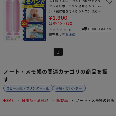
メモ帳 イエロー バンド 2本 ウェアラ
ブルメモ ボールペン 消せる リストバ
ンド 腕に巻き付ける シリコン 柔らか
定規 防水 再利用可 ノート 看護 介護
¥1,300
工事 物忘れ防止【代引き不可】
13ポイント(1倍)
08月09日発送予定
(0)
販売元：
三重通信
1
ノート・メモ帳の関連カテゴリの商品を探
す
コピー用紙・プリンター用紙
手帳・カレンダー
HOME
日用品・消耗品
紙製品
ノート・メモ帳の通販