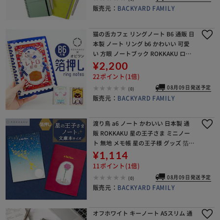
販売元：
BACKYARD FAMILY
猫の舌カフェ リングノート B6 通販 日
本製 ノート リング b6 かわいい 可愛
い 方眼 ノートブック ROKKAKU ロッ
カク ステーショナリー 文房具 文具 お
¥2,200
しゃれ オシャレ キュート ギフ
22ポイント(1倍)
08月09日発送予定
(0)
販売元：
BACKYARD FAMILY
渡り鳥 a6 ノート かわいい 日本製 通
販 ROKKAKU 星の王子さま ミニノー
ト 無地 メモ帳 星の王子様 グッズ 箔押
し 自由帳 文庫本 サイズ A6サイズ サ
¥1,114
ンテグジュペリ 作家 コラボ 小
11ポイント(1倍)
08月09日発送予定
(0)
販売元：
BACKYARD FAMILY
オフホワイト キーノート A5スリム 通