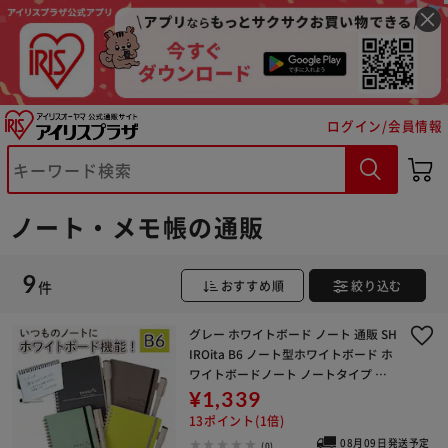
ログイン/会員情報
※ご確認ください
ノート・メモ帳の通販
カートに入れる
購入手続きへ
9
件
おすすめ順
絞り込む
グレー ホワイトボード ノート 通販 SH
IROita B6 ノート型ホワイトボード ホ
ワイトボードノート ノートタイプ 持
ち運び メモ帳 ステーショナリー 営業
¥1,339
ビジネス 自習 家庭教師 学研ステイ
13ポイント(1倍)
08月09日発送予定
(0)