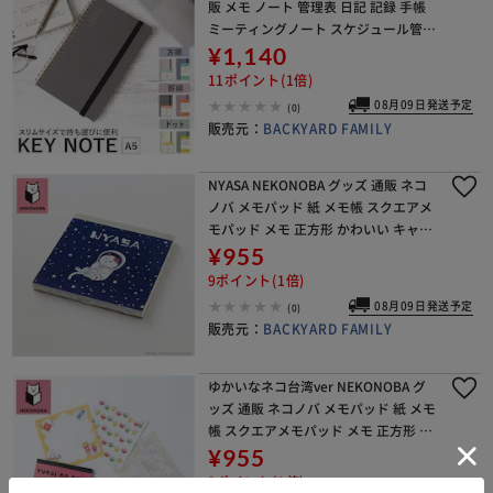
販 メモ ノート 管理表 日記 記録 手帳
ミーティングノート スケジュール管理
タスク管理 ミーツプランナー デイリ
¥1,140
ープランナー 健康管理 仕事 プライベ
11ポイント(1倍)
ート
08月09日発送予定
(0)
販売元：
BACKYARD FAMILY
NYASA NEKONOBA グッズ 通販 ネコ
ノバ メモパッド 紙 メモ帳 スクエアメ
モパッド メモ 正方形 かわいい キャラ
クター 猫 ねこ ネコ 猫グッズ NYASA
¥955
ニャサ おしゃれ 可愛い
9ポイント(1倍)
08月09日発送予定
(0)
販売元：
BACKYARD FAMILY
ゆかいなネコ台湾ver NEKONOBA グ
ッズ 通販 ネコノバ メモパッド 紙 メモ
帳 スクエアメモパッド メモ 正方形 か
わいい キャラクター 猫 ねこ ネコ 猫グ
¥955
ッズ ゆかいなネコ台湾ver お
9ポイント(1倍)