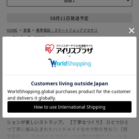
08月11日発送予定
HOME
家電
携帯電話・スマートフォンアクセサリ
ストラップ・マスコット
関連するキーワード
#ギフト おしゃれ
#ストラップ おしゃれ
#スマホ ストラップ
#ストラップ 落下防止
#ギフト スマホ
商品説明
仕様・サイズ
商品レビュー
【抜群の存在感！】 パラコードをソロモン編みにしたおし
ゃれと機能性を兼ね備えたハンドストラップが登場。 【美
しい色合い】 編み込まれたパラコードのカラーコンビネー
ションが美しいストラップ。 【丁寧なつくり】 ひとつひと
つ丁寧に編み込まれたハンドメイドなので耐久性も◎ 【簡
単着脱！】 スマホとスマホケースの間に付属のプレートを