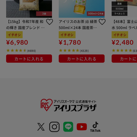
【15kg】令和7年産 和
アイリスのお茶 綠 緑茶
【48本】富士
の輝き 国産ブレンド 5
500ml×24本 国産茶葉
水 500ml ラ
kg×3袋
100％使用
イチオシ
イチオシ
イチオシ
¥6,980
¥1,780
¥2,480
(4690)
(4329)
(6
カートに入れる
カートに入れる
カートに