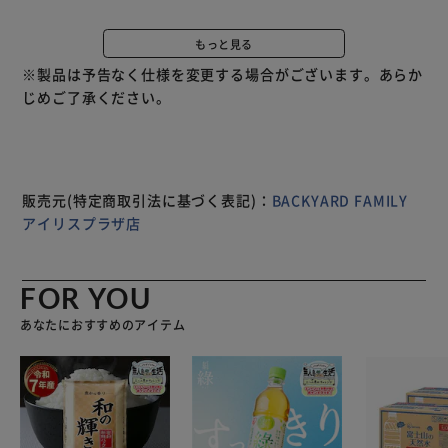
入れ、スマホ端末をセットすればOK！ （※）スマホケース
の形状などにより、取り付けできない場合がございます。
もっと見る
【落下防止、紛失防止に】 手首に掛けて使えばスマホの落
※製品は予告なく仕様を変更する場合がございます。あらか
下防止や紛失防止にも役立つアイテム。 【バッグや小物マ
じめご了承ください。
ルチに使える♪】 ナスカンが付いているので、お手持ちの
カードケースなどに付け替えれば気軽にイメージチェンジ！
販売元(特定商取引法に基づく表記)：
BACKYARD FAMILY
アイリスプラザ店
FOR YOU
あなたにおすすめのアイテム