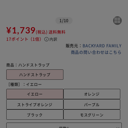
1
/
10
¥1,739
(税込)
送料無料
17ポイント
（1倍）
info
内訳
販売元：
BACKYARD FAMILY
商品の問い合わせはこちら
商品：
ハンドストラップ
ハンドストラップ
［種類］：
イエロー
イエロー
オレンジ
ストライプオレンジ
パープル
ブラック
モスグリーン