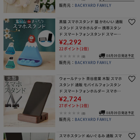
販売元：
BACKYARD FAMILY
黒猫 スマホスタンド 猫 かわいい 通販
スタンド スマホホルダー 携帯スタン
ド スマートフォンスタンド スマート
フォンホルダー ホルダー スマホ 卓上
¥2,292
スマートフォン 横置き 縦置き 富士山
22ポイント(1倍)
可愛い
08月09日発送予定
(0)
販売元：
BACKYARD FAMILY
ウォールナット 茶谷産業 木製 スマホ
スタンド 通販 モバイルフォンスタン
ド スマートフォンホルダー スマホ置
き スマホケース 携帯置き スマートフ
¥2,724
ォンスタンド 携帯スタンド 小物ケー
27ポイント(1倍)
ス 小物置き 室
08月09日発送予定
(0)
販売元：
BACKYARD FAMILY
スマホスタンド ぬいぐるみ 通販 スマ