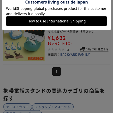
ー
08月09日発送予定
(0)
販売元：
BACKYARD FAMILY
スマホスタンド かわいい 通販 スマホ
スタンド スマートフォンスタンド ス
マホホルダー 携帯置き 携帯スタンド
スマホ置き スマホ立て 置き物 オブジ
¥1,632
ェ 縦置き 卓上 スマートフォン 可愛い
16ポイント(1倍)
スマホ
08月09日発送予定
(0)
販売元：
BACKYARD FAMILY
1
携帯電話スタンドの関連カテゴリの商品を
探す
ケース・カバー
ストラップ・マスコット