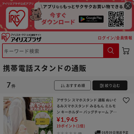
ログイン/会員情報
※ご確認ください
カートに入れる
購入手続きへ
携帯電話スタンドの通販
7
件
おすすめ順
絞り込む
アザラシ スマホスタンド 通販 ぬいぐ
るみスマホスタンド みるもん ミルモ
ン キーホルダー バッグチャーム アニ
マルスマホスタンド スマートフォンス
¥1,945
タンド 携帯スタンド スマホ置き かわ
19ポイント(1倍)
いい 卓上 お
08月09日発送予定
(0)