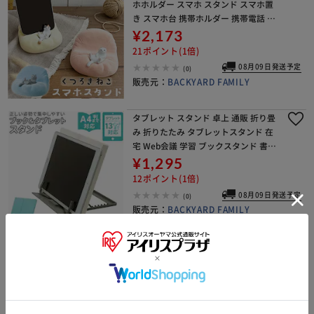
ホホルダー スマホ スタンド スマホ置
き スマホ台 携帯ホルダー 携帯電話 ス
マートフォン 縦置き 横置き タテ ヨコ
¥2,173
ネコ 猫 くつろぎねこ 文具 事務用品 イ
21ポイント(1倍)
08月09日発送予定
(0)
販売元：
BACKYARD FAMILY
タブレット スタンド 卓上 通販 折り畳
み 折りたたみ タブレットスタンド 在
宅 Web会議 学習 ブックスタンド 書見
台 読書台 読書スタンド iPad アイパッ
¥1,295
ド タブレットPC タブレット学習
12ポイント(1倍)
08月09日発送予定
(0)
販売元：
BACKYARD FAMILY
ブラック タブレット スタンド 卓上 通
販 テーブルタップステーション L テー
ブルタップボックス ケーブルボックス
大型 スマホ 充電スタンド ケーブル収
¥2,331
納 ボックス usb 充電ステーション ケ
23ポイント(1倍)