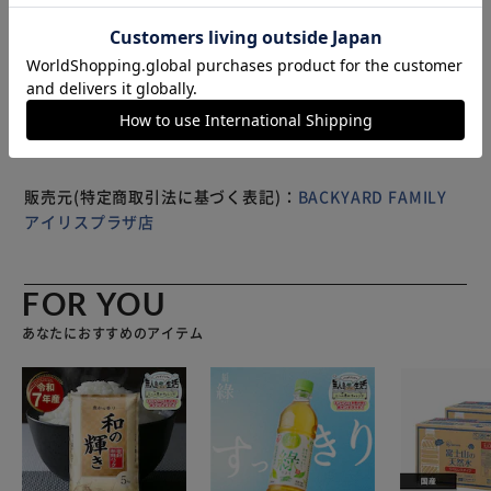
イムにぴったり。 タブレットテーブル…差込口にお手持ち
もっと見る
のタブレットを置いて、動画視聴もラクラク。 クッショ
※製品は予告なく仕様を変更する場合がございます。あらか
ン…テーブル天板を下にすれば、肘置きクッションや枕に。
じめご了承ください。
クッションはビーズ入りで、クセになる触り心地◎ 持ち運
びに便利なサイズ感。リビングやベッドルームではもちろ
ん、アウトドアやドライブでも活躍！ 様々なシーンでリラ
ックスタイムを楽しめるアイテム。
販売元(特定商取引法に基づく表記)：
BACKYARD FAMILY
アイリスプラザ店
FOR YOU
あなたにおすすめのアイテム