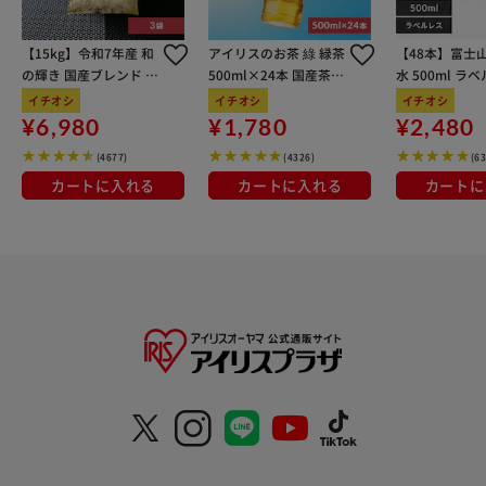
【15kg】令和7年産 和
アイリスのお茶 綠 緑茶
【48本】富士
の輝き 国産ブレンド 5
500ml×24本 国産茶葉
水 500ml ラ
kg×3袋
100％使用
イチオシ
イチオシ
イチオシ
¥6,980
¥1,780
¥2,480
(4677)
(4326)
(6
カートに入れる
カートに入れる
カートに