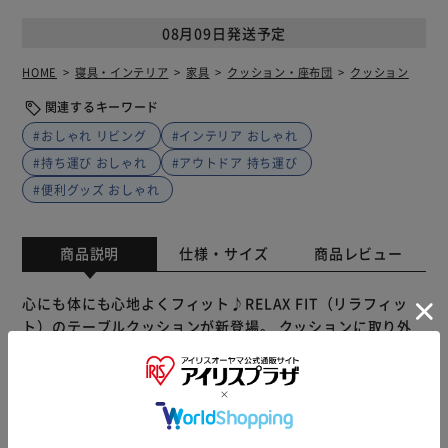
08月09日発送予定
HOME
寝具・インテリア
家具
クッション・座布団
クッション
関連するキーワード
#おしゃれ リビング
#インテリア おしゃれ
#持ち運び おしゃれ
#アウトドア 持ち運び
#便利グッズ おしゃれ
商品説明
仕様・サイズ
商品レビュー
心にも体にも心地よくフィット♪RELAX FIT（リラフィッ
ト）のテーブルクッションが新登場。 クッションに取り外
し可能な天板が付いた、テーブルクッション。 テーブル裏
の面ファスナーで、クッション裏面に貼り付けるだけ。あっ
という間に膝の上に乗せるミニテーブルが完成！ ・4通りの
使い方ができて、とっても便利♪ カフェテーブル…軽食や
ティータイムに。 ワークテーブル…ちょっとしたお仕事タ