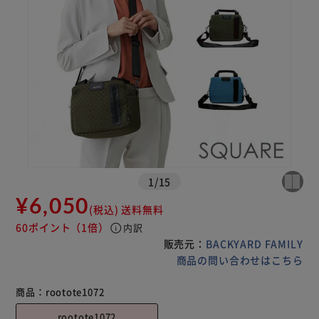
1
/
15
¥6,050
(税込)
送料無料
60ポイント
（1倍）
info
内訳
販売元：
BACKYARD FAMILY
商品の問い合わせはこちら
商品：
rootote1072
rootote1072