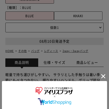
［種類］：
BLUE
BLUE
KHAKI
08月10日発送予定
HOME
その他
バッグ
レディース
2way・3wayバッグ
商品説明
仕様・サイズ
商品レビュー
軽量で持ち運びがしやすい。 サラリとした手触りは暑い季
節にもベタつかない。 握りやすいハンドル。グリップ部分
は合皮で補強されています。 安心のファスナー開閉。マチ
の幅が広く、小さいながらも必要なものはしっかり収納。
長財布、スマホ、エコバッグ、A5ノートなど…。 350mlの
ボトルがタテに、500mlのボトルがヨコに収まります。 適
度なクッション性で荷物を守ってくれます。 ポケット充