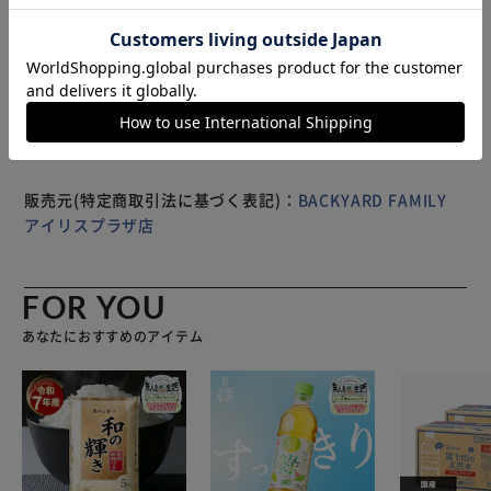
実！3つの内ポケットで仕分けがしやすい。 ファスナー付き
もっと見る
ポケットもあり、貴重品の収納にも。 デザインのアクセン
※製品は予告なく仕様を変更する場合がございます。あらか
トに。 合皮でトリミングされたルーポケット付き。スマホ
じめご了承ください。
などサッとだしたいものの指定席。ファスナー開閉でパスケ
ースなどの収納にも。 汚れが気になりにくいポリエステル
素材の内生地。 キレイなインナーカラーで細かな荷物も見
つけやすい。 両手フリーで、アクティブに！取り外し＆長
さ調整が可能なショルダー付きで、トートバッグ・ショルダ
販売元(特定商取引法に基づく表記)：
BACKYARD FAMILY
ーバッグの2wayで使えます。 用途に合わせて手持ち、肩掛
アイリスプラザ店
け、斜め掛けと使い分けができます。 きっちりした印象＆
しっかり機能。 お出かけを心地よく。 まいにち使うほど
に“グッドデザイン”を実感できます。
FOR YOU
あなたにおすすめのアイテム