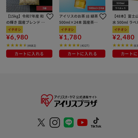
【15kg】令和7年産 和
アイリスのお茶 綠 緑茶
【48本】富士
の輝き 国産ブレンド 5
500ml×24本 国産茶葉
水 500ml ラ
kg×3袋
100％使用
イチオシ
イチオシ
イチオシ
¥6,980
¥1,780
¥2,480
(4682)
(4327)
(6
カートに入れる
カートに入れる
カートに