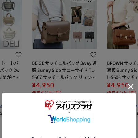
ト トートバ
BEIGE サッチェルバッグ 3way 通
BROWN サッチ
トバック 2w
販 Sunny Side サニーサイド TL-
通販 Sunny S
 斜めがけバ
5607 サッチェルバック リュック
L-5606 サッ
勤 通学 軽
ハンドバッグ ショルダーバッグ
¥4,950
ク ハンドバッグ
¥4,950
THER ROO
斜めがけバッグ 小さめ 通勤 通学
グ 斜めがけバッ
49ポイント(1倍)
49ポイント(1倍)
レディ
学 レディ
(0)
(0)
MILY
販売元：
BACKYARD FAMILY
販売元：
BACKYA
予定
08月08日発送予定
08月0
※ご確認ください
カートに入れる
購入手続きへ