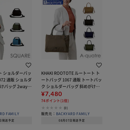
ート ショルダーバッ
KHAKI ROOTOTE ルートート ト
1072 通販 ショルダ
ートバッグ 1067 通販 トートバッ
けバッグ 2way
ク ショルダーバッグ 斜めがけバ
ス メンズ 小さめ
ッグ レディース 通勤 通学 A4 横
¥7,480
ル 無地 大人 きれ
撥水 ファスナー付き おしゃれ シ
74ポイント(1倍)
ンプル オシャ
(0)
RD FAMILY
販売元：
BACKYARD FAMILY
8日発送予定
08月07日発送予定