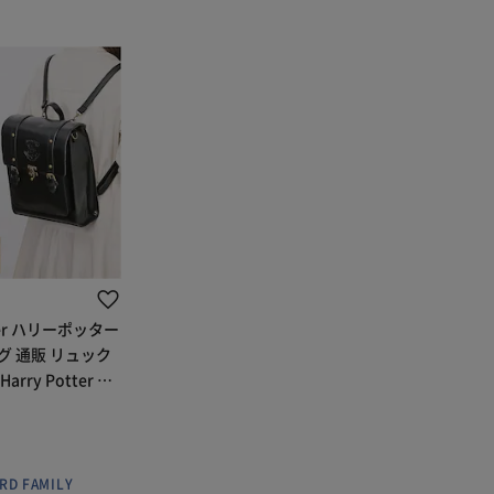
per ハリーポッター
 通販 リュック
rry Potter シ
 ショルダーバッ
 2wayバック レデ
RD FAMILY