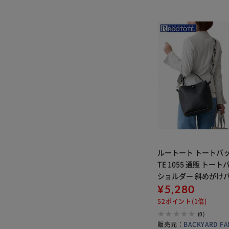
ルートート トートバッ
TE 1055 通販 トート
ショルダー 斜めがけバ
め レディース 通勤 通
¥5,280
いめ おしゃれ シンプル
52ポイント(1倍)
げバッグ 手
(0)
販売元：
BACKYARD FA