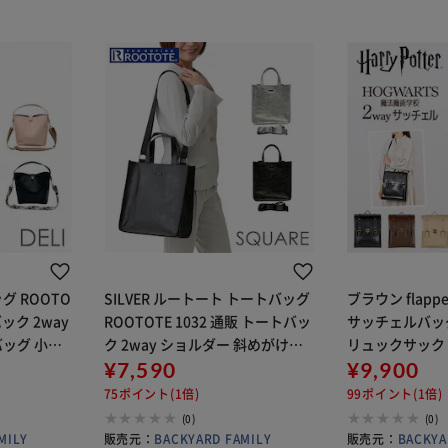
グ ROOTO
SILVER ルートート トートバッグ
ブラウン flap
バック 2way
ROOTOTE 1032 通販 トートバッ
サッチェルバッグ
ッグ 小さ
ク 2way ショルダー 斜めがけバ
リュックサック Ha
学 大人 きれ
ッグ レディース A4 通勤 通学 お
¥7,590
ョルダーバッグ
¥9,900
 無地 手提
しゃれ シンプル 軽量 軽い 上品 き
ク 2wayバッグ
75ポイント(1倍)
99ポイント(1倍)
れいめ
ィース ハ
(0)
(0)
MILY
販売元：
BACKYARD FAMILY
販売元：
BACKYA