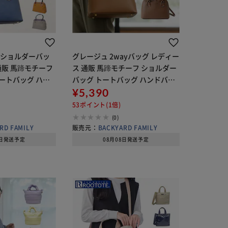
 ショルダーバッ
グレージュ 2wayバッグ レディー
通販 馬蹄モチーフ
ス 通販 馬蹄モチーフ ショルダー
トートバッグ ハン
バッグ トートバッグ ハンドバッ
け かばん 斜め掛
グ 斜めがけ かばん 斜め掛け 鞄 肩
¥5,390
ック 半円型 カバン
掛け バック 半円型 カバン ラムモ
53ポイント(1倍)
81T
ード 40552 通勤
(0)
RD FAMILY
販売元：
BACKYARD FAMILY
8日発送予定
08月08日発送予定