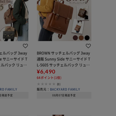
ェルバッグ 3way
BROWN サッチェルバッグ 3way
ide サニーサイド T
通販 Sunny Side サニーサイド T
チェルバック リュッ
L-5605 サッチェルバック リュッ
 ショルダーバッ
ク ハンドバッグ ショルダーバッ
¥6,490
グ 小さめ 通勤 通
グ 斜めがけバッグ 大きめ 通学 A4
64ポイント(1倍)
通勤
(0)
RD FAMILY
販売元：
BACKYARD FAMILY
8日発送予定
08月07日発送予定