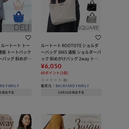
TE ルートート トー
ルートート ROOTOTE ショルダ
 通販 トートバック
ーバッグ 3665 通販 ショルダーバ
ダーバッグ 斜めがけ
ック 斜めがけバッグ 2way トー
ー付き 通勤 通学
トバッグ 小さめ 通勤 通学 SQUA
¥6,050
デリ FEATHER R
RE スクエア きれいめ 上品 シンプ
60ポイント(1倍)
ル おしゃれ
(0)
RD FAMILY
販売元：
BACKYARD FAMILY
8日発送予定
08月08日発送予定