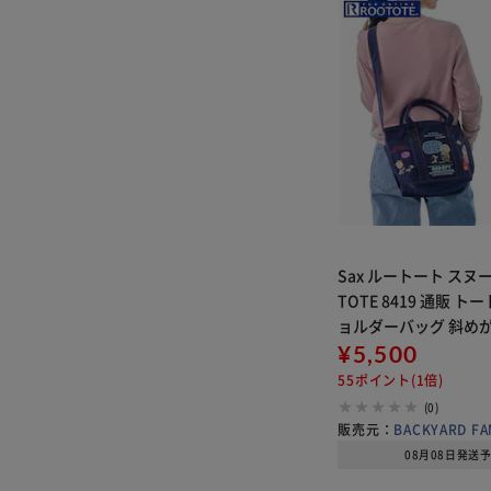
Sax ルートート スヌ
TOTE 8419 通販 ト
ョルダーバッグ 斜め
ショルダーバック 2wa
¥5,500
レディース 旅行 おし
55ポイント(1倍)
刺繍 大人 かわ
(0)
販売元：
BACKYARD FA
08月08日発送