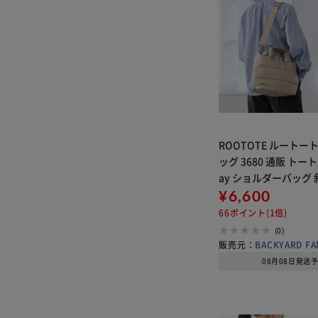
ROOTOTE ルートー
ッグ 3680 通販 トー
ay ショルダーバッグ
ッグ ファスナー付き 通
¥6,600
量 軽い DELI デリ FEA
66ポイント(1倍)
フェ
(0)
販売元：
BACKYARD FA
08月08日発送