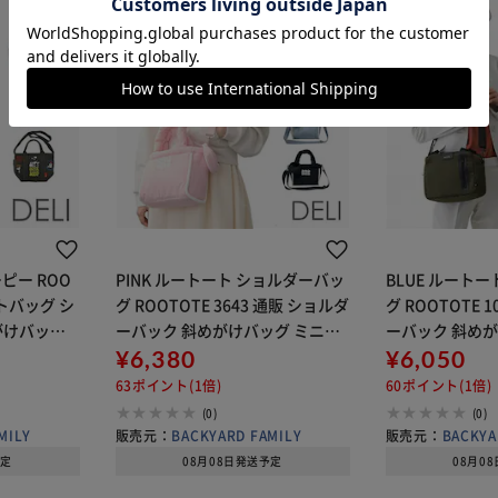
ーピー ROO
PINK ルートート ショルダーバッ
BLUE ルート
ートバッグ シ
グ ROOTOTE 3643 通販 ショルダ
グ ROOTOTE 
がけバッグ
ーバック 斜めがけバッグ ミニト
ーバック 斜めが
y トート
ート サブバッグ 肩掛けバッグ ポ
¥6,380
トート レディー
¥6,050
ゃれ 可愛い
ーチ付き 軽量 軽い 小さめ 横型 大
軽量 軽い シンプ
63ポイント(1倍)
60ポイント(1倍)
人 かわいい お
いめ おし
(0)
(0)
MILY
販売元：
BACKYARD FAMILY
販売元：
BACKYA
予定
08月08日発送予定
08月0