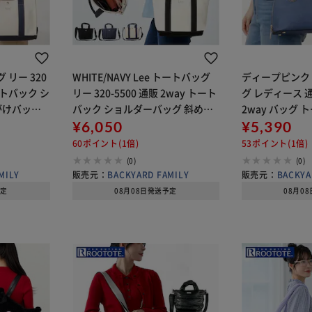
グ リー 320
WHITE/NAVY Lee トートバッグ
ディープピンク
トートバック シ
リー 320-5500 通販 2way トート
グ レディース 
がけバッグ
バック ショルダーバッグ 斜めが
2way バッグ 
ス 大きめ
けバッグ 手提げバッグ レディー
¥6,050
ドバッグ 斜めが
¥5,390
 おしゃれ か
ス 小さめ 通勤 通学 綿 コットン
け 鞄 肩掛け バ
60ポイント(1倍)
53ポイント(1倍)
おしゃれ
ラムモード 378
(0)
(0)
MILY
販売元：
BACKYARD FAMILY
販売元：
BACKYA
予定
08月08日発送予定
08月0