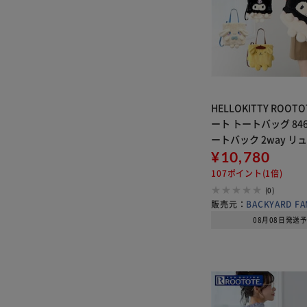
HELLOKITTY ROOT
ート トートバッグ 846
ートバック 2way リ
ックサック バックパック
¥10,780
通学 旅行 かわいい TA
107ポイント(1倍)
CR
(0)
販売元：
BACKYARD FA
08月08日発送