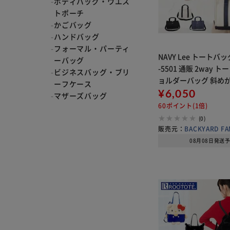
ボディバッグ・ウエス
トポーチ
かごバッグ
ハンドバッグ
フォーマル・パーティ
NAVY Lee トートバッ
ーバッグ
-5501 通販 2way 
ビジネスバッグ・ブリ
ョルダーバッグ 斜め
ーフケース
手提げバッグ レディー
¥6,050
マザーズバッグ
通勤 通学 綿 コットン
60ポイント(1倍)
わいい
(0)
販売元：
BACKYARD FA
08月08日発送