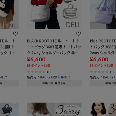
OTE ルート
BLACK ROOTOTE ルートート ト
Blue ROOTO
6 通販 ト
ートバッグ 3683 通販 トートバッ
トバッグ 3686
ュック リュ
ク 2way ショルダーバッグ 斜め
2way ショル
 A4 通勤
がけバッグ ファスナー付き 通勤
¥6,600
バッグ ファスナ
¥6,600
LL トール
通学 軽量 軽い DELI デリ FEATHE
軽量 軽い DELI 
66ポイント(1倍)
66ポイント(1倍)
R
(0)
(0)
MILY
販売元：
BACKYARD FAMILY
販売元：
BACKYA
予定
08月08日発送予定
08月0