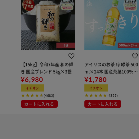
【15kg】令和7年産 和の輝
アイリスのお茶 綠 緑茶 500
き 国産ブレンド 5kg×3袋
ml×24本 国産茶葉100％使
¥6,980
用
¥1,780
イチオシ
イチオシ
(4682)
(4327)
カートに入れる
カートに入れる