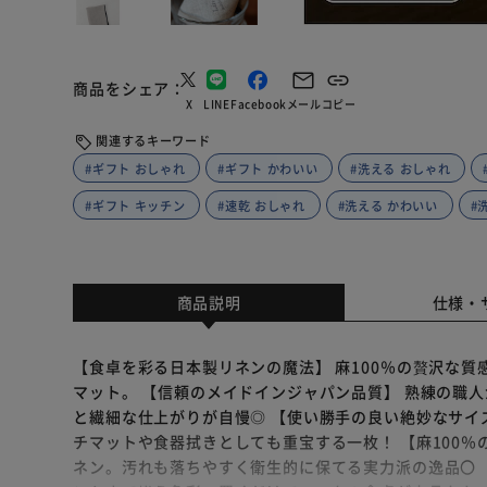
商品をシェア
X
LINE
Facebook
メール
コピー
関連するキーワード
#ギフト おしゃれ
#ギフト かわいい
#洗える おしゃれ
#ギフト キッチン
#速乾 おしゃれ
#洗える かわいい
#
商品説明
仕様・
【食卓を彩る日本製リネンの魔法】 麻100％の贅沢な
マット。 【信頼のメイドインジャパン品質】 熟練の職
と繊細な仕上がりが自慢◎ 【使い勝手の良い絶妙なサイ
チマットや食器拭きとしても重宝する一枚！ 【麻100％
ネン。汚れも落ちやすく衛生的に保てる実力派の逸品〇 