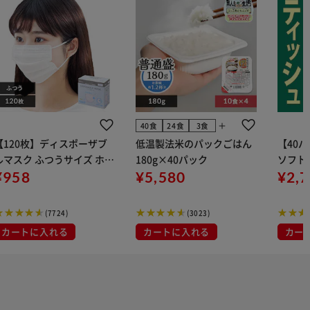
add
40食
24食
3食
【120枚】ディスポーザブ
低温製法米のパックごはん
【40
ルマスク ふつうサイズ ホワ
180g×40パック
ソフトパ
 大容量 DISPOSABLE
¥958
¥5,580
組) 5
¥2,
マスク プリーツマスク 不織
布
(7724)
(3023)
カートに入れる
カートに入れる
カー