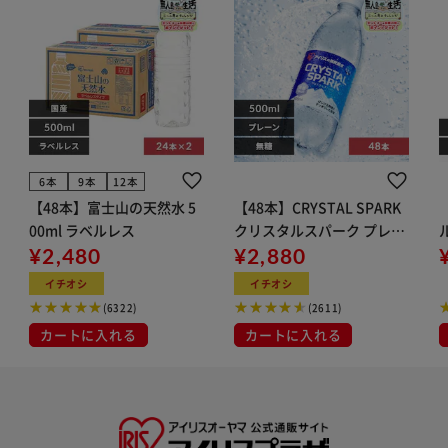
6本
9本
12本
【48本】富士山の天然水 5
【48本】CRYSTAL SPARK
00ml ラベルレス
クリスタルスパーク プレー
¥2,480
ン 500ml
¥2,880
イト
イチオシ
イチオシ
(6322)
(2611)
カートに入れる
カートに入れる