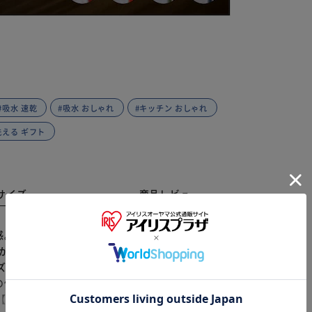
#吸水 速乾
#吸水 おしゃれ
#キッチン おしゃれ
洗える ギフト
サイズ
商品レビュー
質感。日常をクラスアップさせる、洗える上質なプレイス
人が国内で丁寧に縫製した安心感。長く愛用できる丈夫さ
※ご確認ください
ズ】 お皿やグラスを余裕を持って並べられる設計。ラン
の優れた機能性】 吸水性と速乾性に優れた天然素材のリ
カートに入れる
購入手続きへ
【洗練されたニュアンスカラー】 ナチュラルからアクセ