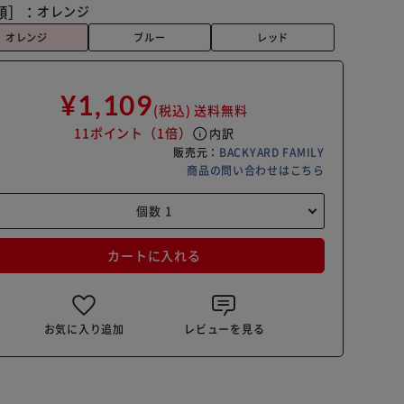
類］：
オレンジ
オレンジ
ブルー
レッド
¥1,109
(税込)
送料無料
11ポイント
（1倍）
info
内訳
販売元：
BACKYARD FAMILY
商品の問い合わせはこちら
カートに入れる
お気に入り追加
レビューを見る