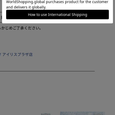
ェ空間に♪ 【お手入れラクラク】 汚れが気になったら
贈る】 インテリアに馴染み、吸水・速乾性に優れた実力
配送番号なしの配送になります。
と見る
らかじめご了承ください。
ILY アイリスプラザ店