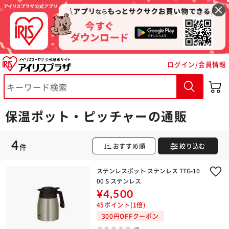
ログイン/会員情報
※ご確認ください
カートに入れる
購入手続きへ
保温ポット・ピッチャーの通販
4
件
おすすめ順
絞り込む
ステンレスポット ステンレス TTG-10
00 S ステンレス
¥4,500
45ポイント(1倍)
300円OFFクーポン
(0)