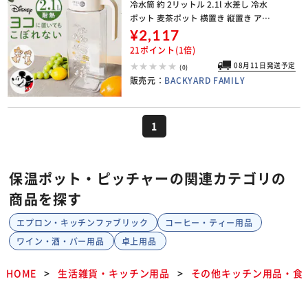
冷水筒 約 2リットル 2.1l 水差し 冷水
ポット 麦茶ポット 横置き 縦置き アス
ベル ドリンクビオ 大容量 おしゃれ キ
¥2,117
ャラクター グッズ 洗いやすい 清
21ポイント(1倍)
08月11日発送予定
(0)
販売元：
BACKYARD FAMILY
1
保温ポット・ピッチャーの関連カテゴリの
商品を探す
エプロン・キッチンファブリック
コーヒー・ティー用品
ワイン・酒・バー用品
卓上用品
HOME
生活雑貨・キッチン用品
その他キッチン用品・食