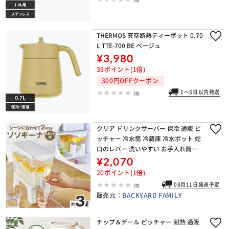
THERMOS 真空断熱ティーポット 0.70
L TTE-700 BE ベージュ
¥3,980
39ポイント(1倍)
300円OFFクーポン
1～3日以内発送
(0)
クリア ドリンクサーバー 保冷 通販 ピ
ッチャー 冷水筒 冷蔵庫 冷水ポット 蛇
口のレバー 洗いやすい お手入れ簡単
大容量 お茶 お水 麦茶 麦茶ポット 麦茶
¥2,070
サーバー 冷蔵庫ポット おしゃれ かわ
20ポイント(1倍)
い
08月11日発送予定
(0)
販売元：
BACKYARD FAMILY
チップ＆デール ピッチャー 耐熱 通販