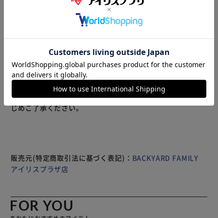
【蓄熱・発熱素材であったか】 蓄熱・発熱素材「クオイズ
ム」を使用した 高島ちぢみぽかぽか中綿はんてん が新発
売。 【クオイズムであったか】 蓄熱機能を持つ機能性中綿
「QUOISM（クオイズム）」で暖かさを長時間KEEP！ 【抗
菌・防臭効果も】 優れた抗菌効果を持つ天然系成分を使用
し、細菌の繁殖を防ぎニオイの元を減少◎ 【伝統織物高島
ちぢみ】 織物にシボを作った独特な製法の高島ちぢみ。サ
ラッとした触り心地が魅力的。 【腕までしっかり中綿入
もっと見る
り】 スリーブまでしっかり中綿が充填されているので、腕
※製品は予告なく仕様を変更する場合がございます。あらか
まで暖かい仕上がり。 【サッと羽織れる前開き】 サッと羽
じめご了承ください。
織って使える前開きタイプ。前のリボンを結べば防寒性
UP。 【リラックスタイムにもピッタリ】 軽く締め付け感が
ないストレスフリーな着心地でリラックスタイムにもピッタ
リ 【ちょっとした小物入れに】 フロントにポケットを2つ搭
載しスマホやハンカチ、メモ帳も入るサイズ◎ 【汚れても
販売元(特定商取引法に基づく表記)：
BACKYARD FAMILY
自宅で洗える】 汚れが付いても自宅で手洗いができるので
アイリスプラザ店
お手入れ簡単なのもGOOD。 【夫婦やカップルでお揃い】
男性用と女性用でサイズとカラーをご用意☆夫婦やカップル
でお揃いを楽しめる♪
FOR YOU