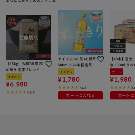
あなたにおすすめのアイテム
アイリスのお茶 綠 緑茶
【48本】富士
【15kg】令和7年産 和
500ml×24本 国産茶葉
水 500ml ラ
の輝き 国産ブレンド 5
100％使用
イチオシ
セール
kg×3袋
イチオシ
¥1,780
¥1,980
¥6,980
(4326)
(6
(4677)
カートに入れる
カートに