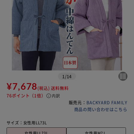
1
/
14
¥7,678
(税込)
送料無料
76ポイント
（1倍）
info
内訳
販売元：
BACKYARD FAMILY
商品の問い合わせはこちら
サイズ：
女性用LL?3L
女性用LL?3L
女性用M?Ｌ