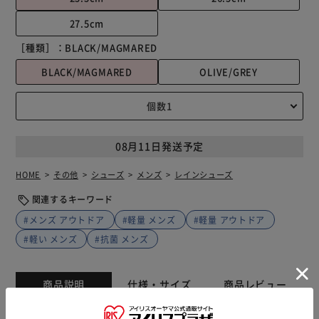
27.5cm
［種類］：
BLACK/MAGMARED
BLACK/MAGMARED
OLIVE/GREY
08月11日発送予定
HOME
その他
シューズ
メンズ
レインシューズ
関連するキーワード
#メンズ アウトドア
#軽量 メンズ
#軽量 アウトドア
#軽い メンズ
#抗菌 メンズ
商品説明
仕様・サイズ
商品レビュー