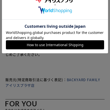
【超軽量で防水機能も抜群】 防水性と軽さにこだわったレ
インシューズpanto-paoloがcciluから登場。 【エコ素材を
使用したブランド】 独自のエコ素材を使用した超軽量・驚
きのフィット感を体感できるciluブランド。 【大雨の日も安
心な防水設計】 地面より約6cmの高さまで防水効果があ
り、大雨の日や深めの水たまりに入っても安心◎ 【がっち
りな見た目でやわらか】 インナーはウエットスーツの生地
を使用し、フィット感はもちろん、柔らかさもポイント！
もっと見る
【寒い日の防寒対策にも】 インナー付きなので防寒性があ
※製品は予告なく仕様を変更する場合がございます。あらか
り、雪の日や風が強い時などの防寒対策にも対応。 【水に
じめご了承ください。
浮くほど軽い】 従来のレインシューズより半分程軽いの
で、長時間の歩行も疲れにくい軽量設計。 【お手入れラク
ラク】 水や泥が付いてもサッと拭くだけで汚れが落とせる
☆お手入れが楽チンなのも魅力的！ 【滑りにくいゴム素
材】 天然ゴムを2箇所に配置し、滑りにくさUP!雨で濡れた
販売元(特定商取引法に基づく表記)：
BACKYARD FAMILY
路面や雪の上も安心して歩ける。 【高機能なccilucell】 超
アイリスプラザ店
軽量、衝撃吸収、抗菌・防臭、耐摩耗性、防水など多機能が
嬉しい素材を本体・ソールに採用 【環境や安全性にも配
慮】 有害性がなく技術サービスを提供する世界有数の第三
FOR YOU
者認証機関の厳しい基準をクリア 【晴れてる日も履ける見