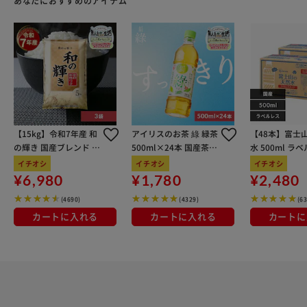
あなたにおすすめのアイテム
た目】 レースアップでスニーカーのようなデザイン◎光沢
感を抑え晴れている時でも履ける晴雨兼用。
【15kg】令和7年産 和
アイリスのお茶 綠 緑茶
【48本】富士
の輝き 国産ブレンド 5
500ml×24本 国産茶葉
水 500ml ラ
kg×3袋
100％使用
イチオシ
イチオシ
イチオシ
¥6,980
¥1,780
¥2,480
(4690)
(4329)
(6
カートに入れる
カートに入れる
カートに