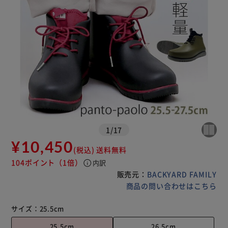
1
/
17
¥10,450
(税込)
送料無料
104ポイント
（1倍）
info
内訳
販売元：
BACKYARD FAMILY
商品の問い合わせはこちら
サイズ：
25.5cm
25.5cm
26.5cm