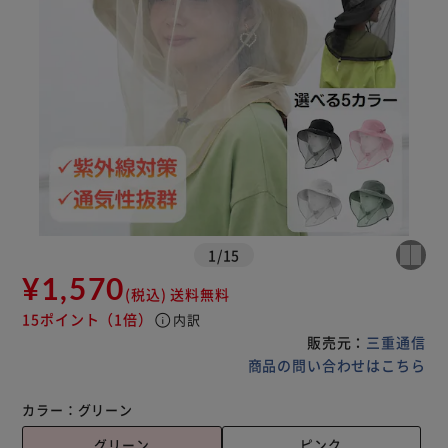
1
/
15
¥1,570
(税込)
送料無料
15ポイント
（1倍）
info
内訳
販売元：
三重通信
商品の問い合わせはこちら
カラー：
グリーン
グリーン
ピンク