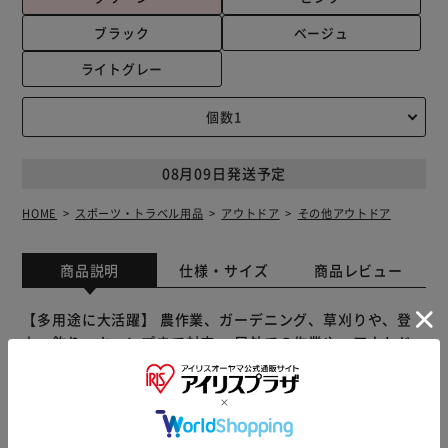
ブラック
ベージュ
ライトグレー
08月09日発送予定
HOME
スポーツ・トラベル用品
アウトドア
その他アウトドア
商品説明
仕様・サイズ
商品レビュー
【多用途に大活躍】 農作業、ガーデニング、草刈りや、登
山、釣り、キャンプまで対応。 屋外での作業や、アウトド
ア、レジャーに集中したい、あらゆる場面に最適。 【害虫
+日差しから守る】 顔周りを360度覆い、蚊やハエ、ブヨな
どの不快な虫を物理的にガード。 広いつばが直射日光を遮
り、日焼けや眩しさも軽減します。 【蒸れにくい通気性】