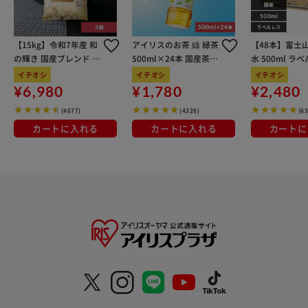
【15kg】令和7年産 和
アイリスのお茶 綠 緑茶
【48本】富士
の輝き 国産ブレンド 5
500ml×24本 国産茶葉
水 500ml ラ
kg×3袋
100％使用
イチオシ
イチオシ
イチオシ
¥6,980
¥1,780
¥2,480
(4677)
(4326)
(6
カートに入れる
カートに入れる
カートに