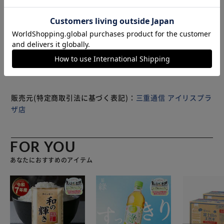
側頭部にメッシュを配置。風通しが良く、こもりがちな熱や
湿気を逃がす。 汗をかいても乾きやすい、汚れにも強いソ
もっと見る
フト素材で、長時間でも快適な着け心地。 【便利な2WAY】
※製品は予告なく仕様を変更する場合がございます。あらか
ネットを使わない時は、帽子の中にまとめて収納OK。視界
じめご了承ください。
良好なサファリハットに。 首元のドローコードを絞れば、
虫の侵入を防ぎつつ、風が強い日でも安心。 商品名：2WAY
虫よけハット, 素材：ポリエステル, 対象：男女兼用 (ユニセ
ックス), 対応頭囲：約54-60cm, カラー：グリーン、ピン
ク、ベージュ、ライトグレー、ブラック, ※製品改良のた
販売元(特定商取引法に基づく表記)：
三重通信 アイリスプラ
め、仕様や外観が予告なく変更される場合がございます。
ザ店
※生産ロットやモニター環境により、色味が多少異なる場合
がございます。 ※製品使用により生じた損害に関して、弊
社は一切の責任を負いかねます。
FOR YOU
あなたにおすすめのアイテム