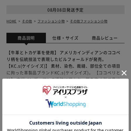
08月08日発送予定
HOME
その他
ファッション小物
その他ファッション小物
商品説明
仕様・サイズ
商品レビュー
【牛革とトカゲ革を使用】 アメリカインディアンのココペ
リ柄を伝統技法で表現したビルフォールドが発売。
【KC.s(ケイシイズ)】 素材、染色、裁縫、部位全ての項目
に拘った革製品ブランドKC.s(ケイシイズ)。 【ココペリと
は】 古代インディアンの遺跡に描かれ、笛を吹く形で豊穣
や幸せの精霊として深く根付いた。 【伝統技法で制作】 表
面に模様をカットし、別素材をはめ込む高度な技術のインレ
イワークで制作。 【模様部分にはトカゲ革を】 うろこ模様
もっと見る
が特徴的なトカゲ革。他の皮革と比べ強靭で、摩擦に強いの
※製品は予告なく仕様を変更する場合がございます。あらか
もポイント。 【牛革はEUダブルバットを使用】 EUダブルバ
じめご了承ください。
ットをベルギー唯一のタンナーの伝統製法で鞣し、高級感の
ある仕上がりに。 【愛着がわくエイジングも】 牛革部分は