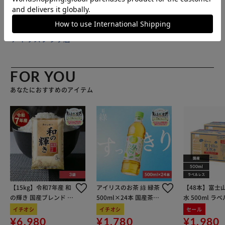
使用を重ねることで、革が柔らかく馴染み、色合いが深く艶
やかに変化♪ 【キャッシュレス時代に対応】 紙幣とカード
を収納できる、シンプルな作り。4つのカードポケットで、
販売元(特定商取引法に基づく表記)：
BACKYARD FAMILY
コンパクトに収納。 【便利な小銭入れ付き】 折りマチ構造
アイリスプラザ店
の小銭入れも搭載。折りマチ構造で小銭がたくさん入る作り
に。 【Ｕ字にカットされたポケット】 ポケットの開口部は
Ｕ字にカットされたデザインでカードをスムーズに取り出せ
FOR YOU
る。 【ブランドオリジナル刻印】 フラップ内部にはブラン
あなたにおすすめのアイテム
ドロゴの刻印付き。細かい所までこだわりアリ◎ 【シーン
や年齢を問わずに使える】 ビジネス、休日、旅行もおまか
せ。誰が持っても様になる嬉しさ。ギフトに贈るのもオスス
メ♪ 【ポケット仕様】 カードポケット×4、お札入れ×1、
小銭入れ×1
【15kg】令和7年産 和
アイリスのお茶 綠 緑茶
【48本】富士
の輝き 国産ブレンド 5
500ml×24本 国産茶葉
水 500ml ラ
kg×3袋
100％使用
イチオシ
イチオシ
セール
¥6,980
¥1,780
¥1,980