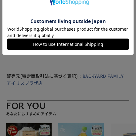
でできているので、ふんわり香る心地良い香りを楽しめるの
もポイント。※ 【届いてそのまま飾れる】 そのまま飾れる
パッケージ入り♪パッケージから出してもブリキバケツで可
愛く飾れるのも◎ 【小さいのに存在感抜群】 コンパクトだ
もっと見る
けどボリューミーなフラワーでアレンジを施し存在感もある
※製品は予告なく仕様を変更する場合がございます。あらか
インテリア小物。 【家族やお世話になった方に】 お子さま
じめご了承ください。
やお孫さんへの進学入学、お世話になった方へのプレゼント
にもピッタリ♪ 【注意点】 ※鑑賞のため、石鹸・入浴剤と
してはご使用できません。
販売元(特定商取引法に基づく表記)：
BACKYARD FAMILY
アイリスプラザ店
FOR YOU
あなたにおすすめのアイテム