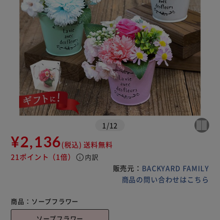
1
/
12
¥2,136
(税込)
送料無料
21ポイント
（1倍）
info
内訳
販売元：
BACKYARD FAMILY
商品の問い合わせはこちら
商品：
ソープフラワー
ソープフラワー