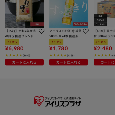
【15kg】令和7年産 和
アイリスのお茶 綠 緑茶
【48本】富士
の輝き 国産ブレンド 5
500ml×24本 国産茶葉
水 500ml ラ
kg×3袋
100％使用
イチオシ
イチオシ
イチオシ
¥6,980
¥1,780
¥2,480
(4690)
(4329)
(6
カートに入れる
カートに入れる
カートに