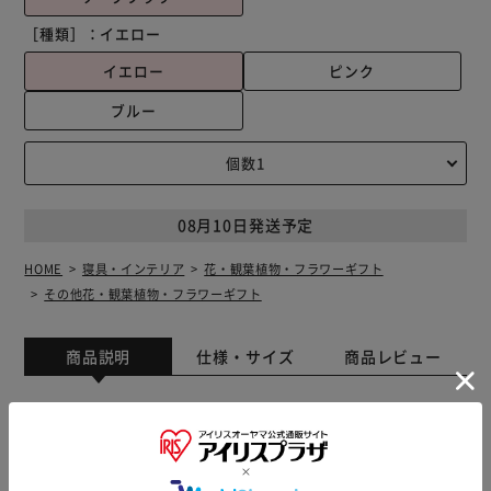
［種類］：
イエロー
イエロー
ピンク
ブルー
08月10日発送予定
HOME
寝具・インテリア
花・観葉植物・フラワーギフト
その他花・観葉植物・フラワーギフト
商品説明
仕様・サイズ
商品レビュー
【お部屋に彩りをプラス】 お世話要らずが嬉しい♪ソープ
フラワー「ブリキアレンジ」が新発売。 【お花を気軽に飾
れる】 本物のお花のような繊細な作りで枯れることもな
く、水やりなどのお世話も不要♪ 【香りも楽しめる】 石鹸