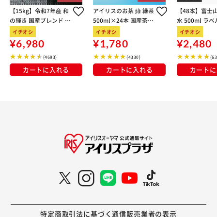
【15kg】令和7年産 和
アイリスのお茶 綠 緑茶
【48本】富士
の輝き 国産ブレンド 5
500ml×24本 国産茶葉
水 500ml ラ
kg×3袋
100％使用
イチオシ
イチオシ
イチオシ
¥6,980
¥1,780
¥2,480
(4693)
(4330)
(6
カートに入れる
カートに入れる
カートに
特定商取引法に基づく通信販売業者の表示