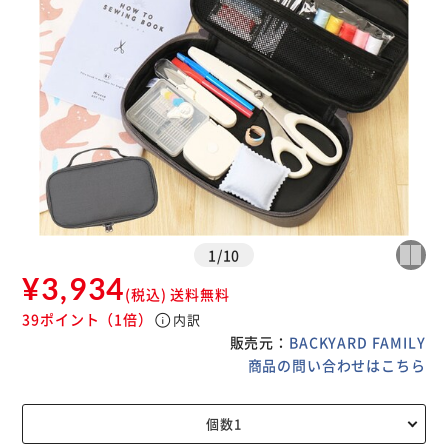
1
/
10
¥3,934
(税込)
送料無料
39ポイント
（1倍）
info
内訳
販売元：
BACKYARD FAMILY
商品の問い合わせはこちら