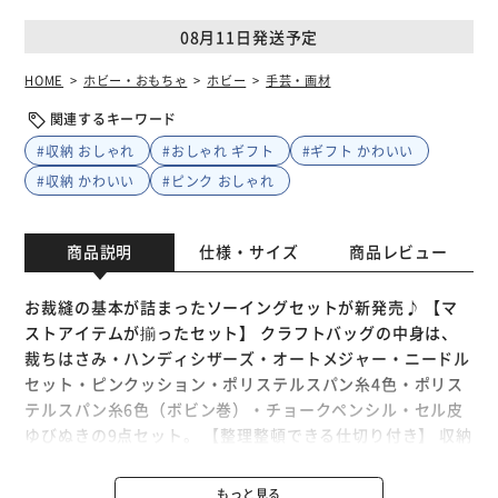
08月11日発送予定
HOME
ホビー・おもちゃ
ホビー
手芸・画材
関連するキーワード
#収納 おしゃれ
#おしゃれ ギフト
#ギフト かわいい
#収納 かわいい
#ピンク おしゃれ
商品説明
仕様・サイズ
商品レビュー
お裁縫の基本が詰まったソーイングセットが新発売♪ 【マ
ストアイテムが揃ったセット】 クラフトバッグの中身は、
裁ちはさみ・ハンディシザーズ・オートメジャー・ニードル
セット・ピンクッション・ポリステルスパン糸4色・ポリス
テルスパン糸6色（ボビン巻）・チョークペンシル・セル皮
ゆびぬきの9点セット。 【整理整頓できる仕切り付き】 収納
バッグは仕切り付きで使い勝手抜群！必要なものが見つけや
すくスムーズに取り出しが可能◎ 【お子様の授業に】 コン
もっと見る