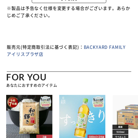
パクトサイズなので持ち運びに便利！お子様の学校用におス
※製品は予告なく仕様を変更する場合がございます。あらか
スメ♪ 【自宅用にも】 マストアイテムが揃い、ちょっとし
じめご了承ください。
たお直し用に自宅に置いておくのもGOOD。 【初心者の方
でも安心】 お裁縫の基本ブックが付いており、初めてのお
裁縫をするお子様や初心者さんでも安心！ 【ポケット仕
様】 メインルーム・・・メッシュポケット(天面)×2、収納
ループ 大×1、収納ループ 小×2 背面・・・オープンポケッ
販売元(特定商取引法に基づく表記)：
BACKYARD FAMILY
ト×1
アイリスプラザ店
FOR YOU
あなたにおすすめのアイテム