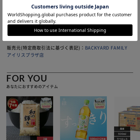
のフィット感を実現。 【撥水＆防汚効果あり、さらに軽
※製品は予告なく仕様を変更する場合がございます。あらか
量】 耐久性のあるファブリックに、撥水＆防汚効果のある
じめご了承ください。
テフロン加工でアウトドアにも対応。 ※完全防水ではあり
ません。 【専用収納袋つき】 SUBUのロゴ入り収納袋つき
だから、持ち運びもしやすい。キャンプやレジャー、イベン
トなどに 【誰でもどこでも使える相棒】 年齢性別問わずに
似合うデザイン性と、室内屋外どちらもいける柔軟性が魅
販売元(特定商取引法に基づく表記)：
BACKYARD FAMILY
力。 【サッと脱ぎ履きできるのがポイント】 かかとなしタ
アイリスプラザ店
イプだから、手を使わずに脱ぎ履きが可能。子供の送迎やゴ
ミ出し、お仕事用にも◎ 【スタイリッシュなシンプルデザ
イン】 洗練されたシンプルさで、いろんなシーンをおしゃ
FOR YOU
れに彩る。コーデのポイントにも♪
あなたにおすすめのアイテム