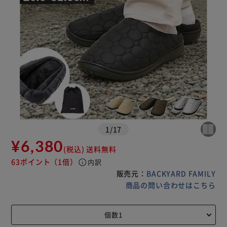
1
/
17
¥6,380
(税込)
送料無料
63ポイント
（1倍）
info
内訳
販売元：
BACKYARD FAMILY
商品の問い合わせはこちら