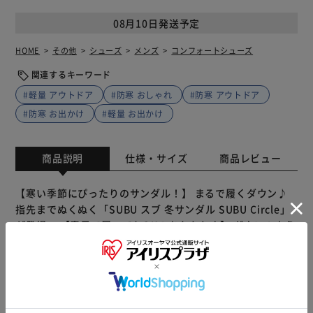
08月10日発送予定
HOME
その他
シューズ
メンズ
コンフォートシューズ
関連するキーワード
#軽量 アウトドア
#防寒 おしゃれ
#防寒 アウトドア
#防寒 お出かけ
#軽量 お出かけ
商品説明
仕様・サイズ
商品レビュー
【寒い季節にぴったりのサンダル！】 まるで履くダウン♪
指先までぬくぬく「SUBU スブ 冬サンダル SUBU Circle」
が登場。 【素足で履いてもOKのあたたかさ】 ダウンのよう
に空気をたっぷりと包み込み、足元のあたたかさを逃さない
作り。 【もっちり優しい裏起毛】 肌に触れる部分は起毛加
工を施し、履いた瞬間ホッと安心する履き心地に。冷えが気
になる方へ 【こだわりのクッションインソール】 肉厚でほ
どよく反発するインソール。足の形にそって沈み込み、極上
もっと見る