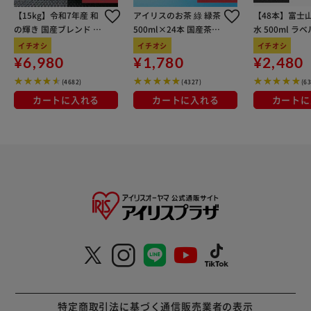
【15kg】令和7年産 和
アイリスのお茶 綠 緑茶
【48本】富士
の輝き 国産ブレンド 5
500ml×24本 国産茶葉
水 500ml ラ
kg×3袋
100％使用
イチオシ
イチオシ
イチオシ
¥6,980
¥1,780
¥2,480
(4682)
(4327)
(6
カートに入れる
カートに入れる
カートに
特定商取引法に基づく通信販売業者の表示