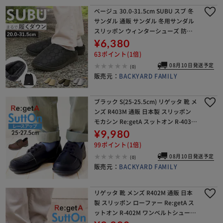
ベージュ 30.0-31.5cm SUBU スブ 冬
サンダル 通販 サンダル 冬用サンダル
スリッポン ウィンターシューズ 防寒
サンダル 靴 サボ 外履き つっかけ カジ
¥6,380
ュアルシューズ Circle
63ポイント(1倍)
08月10日発送予定
(0)
販売元：
BACKYARD FAMILY
ブラック S(25-25.5cm) リゲッタ 靴 メ
ンズ R403M 通販 日本製 スリッポン
モカシン Re:getA スットオン R-403M
レースアップシューズ 履きやすい 歩
¥9,980
きやすい 疲れに
99ポイント(1倍)
08月10日発送予定
(0)
販売元：
BACKYARD FAMILY
リゲッタ 靴 メンズ R402M 通販 日本
製 スリッポン ローファー Re:getA ス
ットオン R-402M ワンベルトシューズ
履きやすい 歩きやすい 疲れにくい す