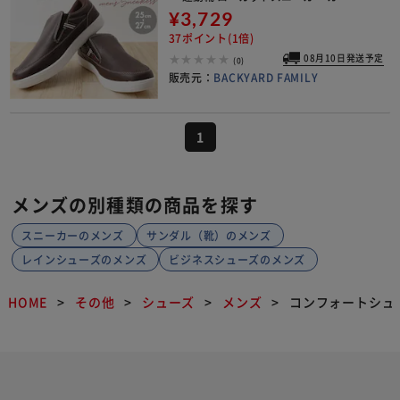
ュアルシューズ 紐なしスニーカー メ
¥3,729
ンズ ブランド おしゃれ ロ
37ポイント(1倍)
08月10日発送予定
(0)
販売元：
BACKYARD FAMILY
1
メンズの別種類の商品を探す
スニーカーのメンズ
サンダル（靴）のメンズ
レインシューズのメンズ
ビジネスシューズのメンズ
HOME
その他
シューズ
メンズ
コンフォートシュ