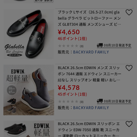
ブラック Lサイズ（26.5-27.0cm) gla
bella グラベラ ビットローファー メン
ズ GLBT304 通販 メンズシューズ ビジ
ネスシューズ ローファー フォーマル
¥4,650
シューズ くつ 靴 シ
46ポイント(1倍)
08月10日発送予定
(0)
販売元：
BACKYARD FAMILY
BLACK 26.5cm EDWIN メンズ スリッ
ポン 7644 通販 エドウィン スニーカー
紐なし スリップオン 軽量 軽い おしゃ
れ シンプル カジュアル 幅広 4E 履き
¥4,578
やすい 疲れにくい
45ポイント(1倍)
08月10日発送予定
(0)
販売元：
BACKYARD FAMILY
BLACK 26.5cm EDWIN スリッポン エ
ドウィン EDW-7050 通販 靴 スニーカ
ー 運動靴 ローカットスニーカー カジ