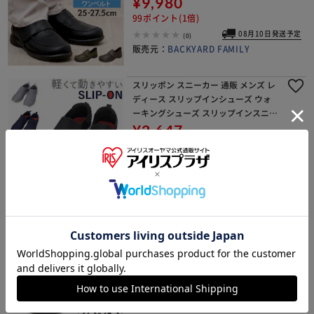
¥9,980
っとん 立ったまま履ける靴
99ポイント(1倍)
08月10日発送予定
(0)
販売元：
BACKYARD FAMILY
スリッポン スニーカー 通販 メンズ レ
ディース スリップインシューズ ウォ
ーキングシューズ スリップインスニー
カー シューズ 靴 くつ クツ ローカット
¥2,647
スニーカー カジュアルシューズ おし
26ポイント(1倍)
ゃれ かわ
08月10日発送予定
(0)
販売元：
BACKYARD FAMILY
ブラックA Mサイズ（約27.8cm） gla
bella グラベラ ビットローファー メン
ズ GLBT322 通販 メンズシューズ ビジ
ネスシューズ ローファー フォーマル
¥3,727
シューズ くつ 靴 シューズ
37ポイント(1倍)
08月10日発送予定
(0)
販売元：
BACKYARD FAMILY