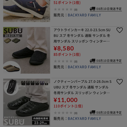
に履ける靴 シューズ 靴 おしゃれ 紐
51ポイント(1倍)
08月10日発送予定
(0)
販売元：
BACKYARD FAMILY
アウトラインカーキ 22.0-23.5cm SU
BU スブ 冬サンダル 通販 サンダル 冬
用サンダル スリッポン ウィンターシ
ューズ 防寒サンダル 靴 サボ 外履き つ
¥8,580
っかけ カジュアルシューズ NA
85ポイント(1倍)
08月10日発送予定
(0)
販売元：
BACKYARD FAMILY
ノクティーンパープル 27.0-28.0cm S
UBU スブ 冬サンダル 通販 サンダル
冬用サンダル スリッポン ウィンター
シューズ 防寒サンダル 靴 サボ 外履き
¥11,000
つっかけ カジュアルシューズ D
110ポイント(1倍)
08月10日発送予定
(0)
販売元：
BACKYARD FAMILY