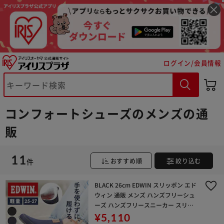
ログイン/会員情報
※ご確認ください
コンフォートシューズのメンズの通
カートに入れる
購入手続きへ
販
11
件
おすすめ順
絞り込む
BLACK 26cm EDWIN スリッポン エド
ウィン 通販 メンズ ハンズフリーシュ
ーズ ハンズフリースニーカー スリッ
プイン 紐なし 履きやすい 手を使わず
¥5,110