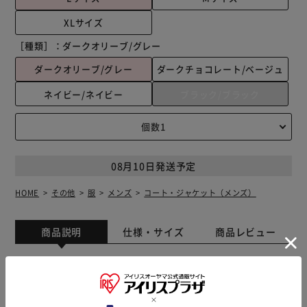
XLサイズ
［種類］：
ダークオリーブ/グレー
ダークオリーブ/グレー
ダークチョコレート/ベージュ
ネイビー/ネイビー
ブラック/ブラック
08月10日発送予定
HOME
その他
服
メンズ
コート・ジャケット（メンズ）
商品説明
仕様・サイズ
商品レビュー
【シンプルさが魅力】 United Athle（ユナイテッドアス
レ）から、「リバーシブルスタンドジャケット」が登場。
【90年代の空気をまとったデザイン】 ゆったりと着用でき