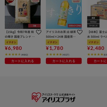
【15kg】令和7年産 和
アイリスのお茶 綠 緑茶
【48本】富士
の輝き 国産ブレンド 5
500ml×24本 国産茶葉
水 500ml ラ
kg×3袋
100％使用
イチオシ
イチオシ
イチオシ
¥6,980
¥1,780
¥2,480
(4682)
(4327)
(6
カートに入れる
カートに入れる
カートに