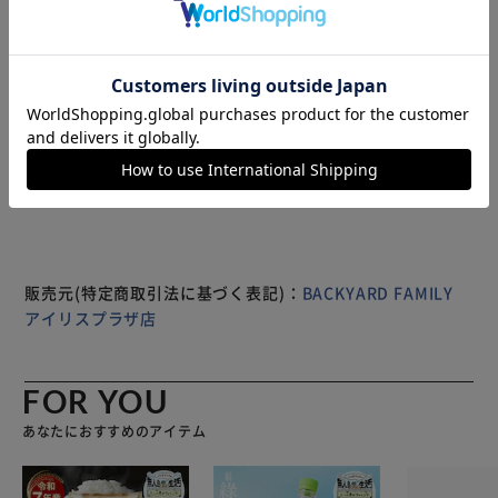
るラグラン仕様。こだわりを詰め込んだ万能アウター。 【1
着で2倍楽しめる】 ナイロン×フリースのリバーシブル。シ
ーンやスタイルに合わせて2WAYで楽しめるのがポイント。
【調節可能なシルエット】 裾のドローコードを使えば、着
こなしに合わせてシルエットを変えられる。 【便利なポケ
もっと見る
ット】 フロント両サイドにポケット付き。両面で使えるの
※製品は予告なく仕様を変更する場合がございます。あらか
が嬉しい。 【ストレスフリーな着脱】 両面使える回転オー
じめご了承ください。
トマチックスライダー（YKK社）採用。パラコードの引き手
がアクセントに。 【ユニセックスで着れる】 流行に左右さ
れないシンプルな見た目だから、家族やカップルでリンクコ
ーデも◎
販売元(特定商取引法に基づく表記)：
BACKYARD FAMILY
アイリスプラザ店
FOR YOU
あなたにおすすめのアイテム