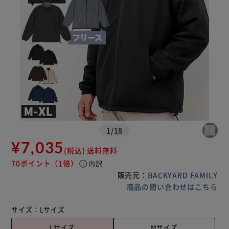
1
/
18
¥7,035
(税込)
送料無料
70ポイント
（1倍）
info
内訳
販売元：
BACKYARD FAMILY
商品の問い合わせはこちら
サイズ：
Lサイズ
Lサイズ
Mサイズ