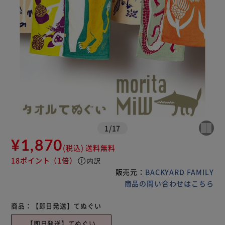
1
/
17
¥1,870
(税込)
送料無料
18ポイント
（1倍）
info
内訳
販売元：
BACKYARD FAMILY
商品の問い合わせはこちら
商品：
【即日発送】てぬぐい
【即日発送】てぬぐい