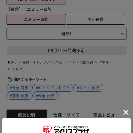
［種類］：
エミュー家族
エミュー家族
キジ夫婦
08月10日発送予定
HOME
寝具・インテリア
バス・トイレ・洗面用品
タオル
てぬぐい
関連するキーワード
#今治 薄手
#ギフト アウトドア
#ギフト 旅行
#薄手 旅行
#今治 旅行
商品説明
仕様・サイズ
商品レビュー
詩画作家、森田MiW×タオルメーカー楠橋紋織のコラボブラ