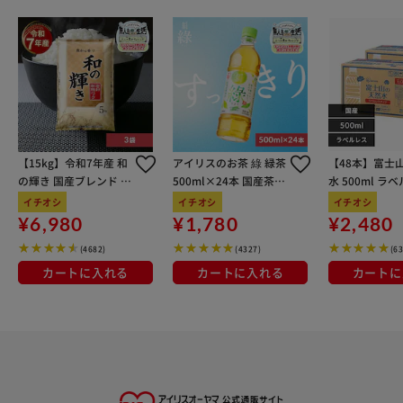
【15kg】令和7年産 和
アイリスのお茶 綠 緑茶
【48本】富士
の輝き 国産ブレンド 5
500ml×24本 国産茶葉
水 500ml ラ
kg×3袋
100％使用
イチオシ
イチオシ
イチオシ
¥6,980
¥1,780
¥2,480
(4682)
(4327)
(6
カートに入れる
カートに入れる
カートに