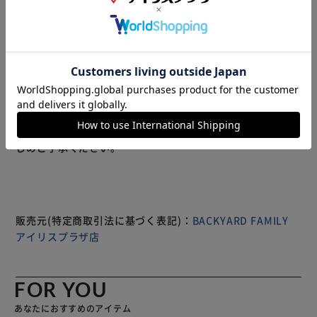
ンド「moritaMiW」のタオルてぬぐいが新登場。 【くらし
のアクセントに】 MiWさんのちょっと不思議であったかな
絵とポエムが、今治タオルブランド認定のタオルてぬぐいに
映し出される♪ 【タオルとてぬぐいのイイトコどり】 手ぬ
ぐいの持つ使いやすさにタオルの風合いをプラス。両面には
細い糸を使用し、短いパイルに織り上げたタオルてぬぐい。
コットン100％の日本製品。 【使い方いろいろ】 拭く、洗
もっと見る
う、絞る、首に巻く、かける、持ち運ぶ。自宅でのバスタイ
※製品は予告なく仕様を変更する場合がございます。あらか
ムはもちろん薄手でかさばらないので、スポーツやサウナ、
じめご了承ください。
アウトドアでも活躍◎ 【プレゼントにもおすすめ】 個性が
光るデザインで、ちょっとしたギフトにも☆ 【楽しい時間
を演出】 毎日がもっとオシャレにハッピーに。しあわせの
時間が流れるアイテム。心があたたかくなるポエム付き。
販売元(特定商取引法に基づく表記)：
BACKYARD FAMILY
アイリスプラザ店
FOR YOU
あなたにおすすめのアイテム