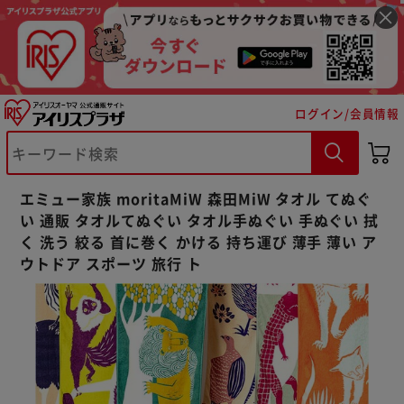
ログイン/会員情報
※ご確認ください
エミュー家族 moritaMiW 森田MiW タオル てぬぐ
カートに入れる
購入手続きへ
い 通販 タオルてぬぐい タオル手ぬぐい 手ぬぐい 拭
く 洗う 絞る 首に巻く かける 持ち運び 薄手 薄い ア
ウトドア スポーツ 旅行 ト