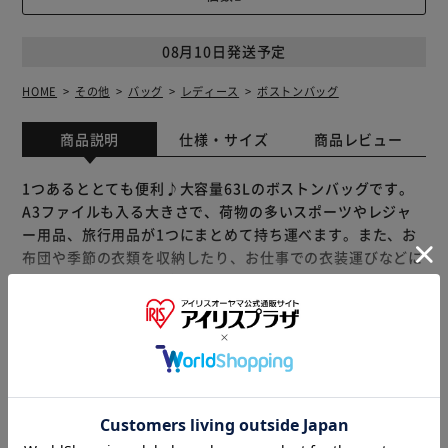
08月10日発送予定
HOME
その他
バッグ
レディース
ボストンバッグ
商品説明
仕様・サイズ
商品レビュー
1つあるととても便利♪大容量63Lのボストンバッグです。
A3ファイルも入る大きさで、荷物の多いスポーツやレジャ
ー用品、旅行用品が1つにまとめて持ち運べます。また、お
布団や季節の衣類を収納したり、お仕事での衣装運びなどに
もぴったりです。 ダブルファスナーで使いやすく、前面に
ファスナーポケットがついているので、鍵など小物を入れる
のにぴったりです。 折り畳むとコンパクトになり、持ち運
べるのもポイントです。
もっと見る
※製品は予告なく仕様を変更する場合がございます。あらか
じめご了承ください。