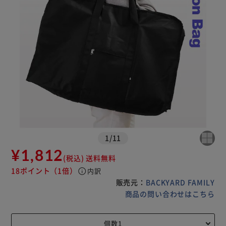
1
/
11
¥1,812
(税込)
送料無料
18ポイント
（1倍）
info
内訳
販売元：
BACKYARD FAMILY
商品の問い合わせはこちら