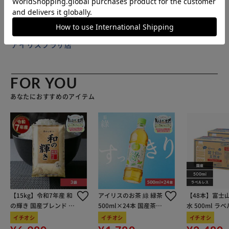
販売元(特定商取引法に基づく表記)：
BACKYARD FAMILY
アイリスプラザ店
FOR YOU
あなたにおすすめのアイテム
【15kg】令和7年産 和
アイリスのお茶 綠 緑茶
【48本】富士
の輝き 国産ブレンド 5
500ml×24本 国産茶葉
水 500ml ラ
kg×3袋
100％使用
イチオシ
イチオシ
イチオシ