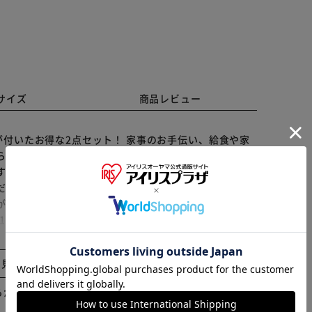
サイズ
商品レビュー
付いたお得な2点セット！ 家事のお手伝い、給食や家
らスポッと被るH型デザインだからお子様自身で着脱で
すので簡単です。 大きな前ポケットに布巾やペンなどの
だから油や水汚れ・洗濯に強く、長く使えます。 通気性
※ご確認ください
が書けるタグ付き。 商品名：エプロンと帽子のセット,
11歳, 生地：ポリエステル, サイズ（身長目安）：
40cm,150cm）（全2種）, 柄：ウサギピンク、パンダイエロ
カートに入れる
購入手続きへ
カバーをご希望の方は+220円でまとめ購入可能。 ※お
と見る
合がございます。 ※サイズ測定は手作業で行っていま
らかじめご了承ください。