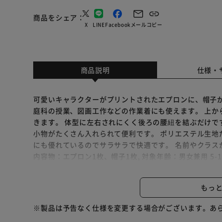
商品をシェア
X
LINE
Facebook
メール
コピー
商品説明
仕様・
可愛いキャラクターがプリントされたエプロンに、帽子が
庭科の授業、図画工作などの作業着にも使えます。 上か
きます。 体型に左右されにくく後ろの腰紐を結ぶだけで
小物がたくさん入れられて便利です。 ポリエステル生地
にも優れているのでサラサラで快適です。 名前やクラス
内容物：エプロン1枚、帽子1枚, 対象年齢：男女兼用 5-
120（110cm,120cm,130cm）、140（130cm,1
ー、マウスグレー、ライオンブラック（全4種）, ※お腕
もっ
客様のモニター環境によっては、実際の色と多少異なる場
すので、±1～2cmほど誤差が生じる場合がございます。
※製品は予告なく仕様を変更する場合がございます。あ