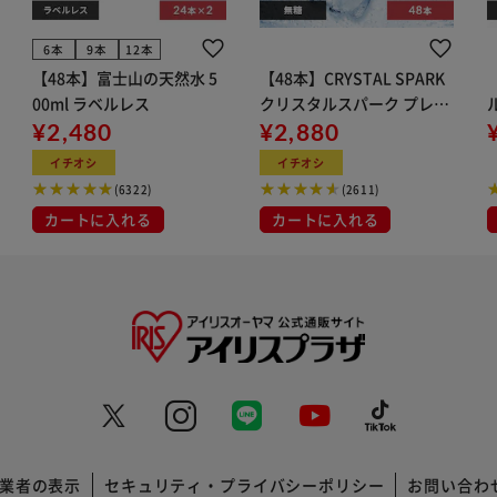
6本
9本
12本
【48本】富士山の天然水 5
【48本】CRYSTAL SPARK
00ml ラベルレス
クリスタルスパーク プレー
¥2,480
ン 500ml
¥2,880
イト
イチオシ
イチオシ
(6322)
(2611)
カートに入れる
カートに入れる
業者の表示
セキュリティ・プライバシーポリシー
お問い合わ