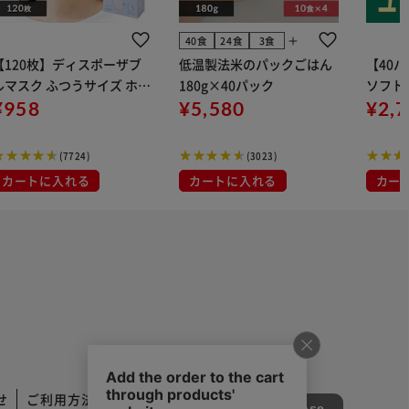
add
40食
24食
3食
【120枚】ディスポーザブ
低温製法米のパックごはん
【40
ルマスク ふつうサイズ ホワ
180g×40パック
ソフトパ
 大容量 DISPOSABLE
¥958
¥5,580
組) 5
¥2,
マスク プリーツマスク 不織
布
(7724)
(3023)
カートに入れる
カートに入れる
カー
せ
ご利用方法
ご利用規約