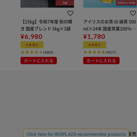
【15kg】令和7年産 和の輝
アイリスのお茶 綠 緑茶 500
き 国産ブレンド 5kg×3袋
ml×24本 国産茶葉100％使
¥6,980
用
¥1,780
イチオシ
イチオシ
(4682)
(4327)
カートに入れる
カートに入れる
特定商取引法に基づく通信販売