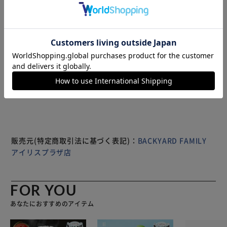
ットに収納できる。学校や習い事、イベントにぴったり！
【面倒な紐結びが不要！】 頭からスポっと被るだけで着用
完了！お子様ひとりでも着替えやすく、ほどける心配なし。
【おそろいの三角巾がキュート】 エプロンと同デザインの
かわいい三角巾をセットに。後ろ姿までかわいく仕上げる♪
もっと見る
【ナチュラルなコットン生地】 綿100%の厚手の生地を使
※製品は予告なく仕様を変更する場合がございます。あらか
用。お肌に優しい肌触りで、ストレスなくつけられる。
じめご了承ください。
【ユニークなデザイン】 パッと目を惹くユニークなデザイ
ン。ウォッシュ加工された、ヴィンテージの雰囲気♪
販売元(特定商取引法に基づく表記)：
BACKYARD FAMILY
アイリスプラザ店
FOR YOU
あなたにおすすめのアイテム