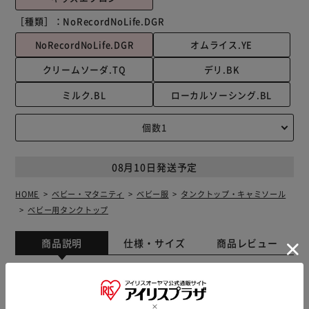
［種類］：
NoRecordNoLife.DGR
NoRecordNoLife.DGR
オムライス.YE
クリームソーダ.TQ
デリ.BK
ミルク.BL
ローカルソーシング.BL
08月10日発送予定
HOME
ベビー・マタニティ
ベビー服
タンクトップ・キャミソール
ベビー用タンクトップ
商品説明
仕様・サイズ
商品レビュー
【紐なし！かぶるだけ着用◎】 三角巾つきの可愛いエプロ
ンセット♪「AND PACKABLE キッズエプロン」が登場。
【コンパクトに持ち運べる】 エプロンを折りたたんでポケ