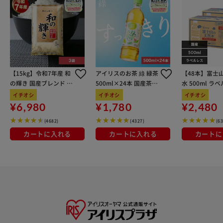
【15kg】令和7年産 和
アイリスのお茶 綠 緑茶
【48本】富士
の輝き 国産ブレンド 5
500ml×24本 国産茶葉
水 500ml ラ
kg×3袋
100％使用
イチオシ
イチオシ
イチオシ
¥6,980
¥1,780
¥2,480
(4682)
(4327)
(6
カートに入れる
カートに入れる
カートに