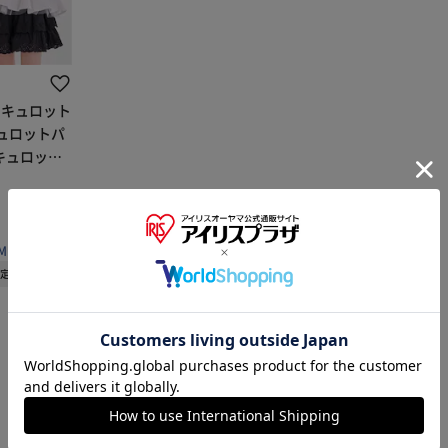
ra キュロット
キュロットパ
キュロット
トン100 夏
ート かわいい
MILY
※ご確認ください
予定
カートに入れる
購入手続きへ
1