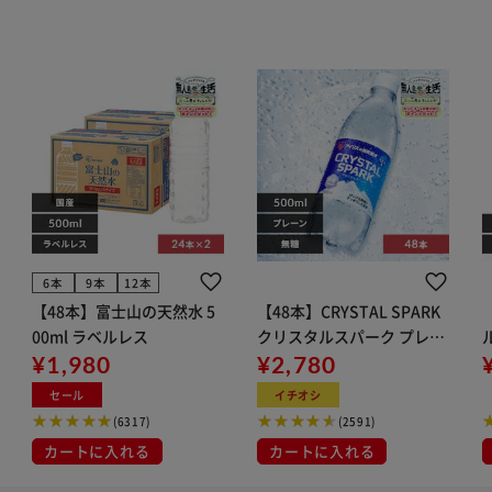
6本
9本
12本
【48本】富士山の天然水 5
【48本】CRYSTAL SPARK
00ml ラベルレス
クリスタルスパーク プレー
¥1,980
ン 500ml
¥2,780
イト
セール
イチオシ
(6317)
(2591)
カートに入れる
カートに入れる