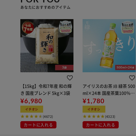
あなたにおすすめのアイテム
【15kg】令和7年産 和の輝
アイリスのお茶 綠 緑茶 500
き 国産ブレンド 5kg×3袋
ml×24本 国産茶葉100％使
¥6,980
用
¥1,780
イチオシ
イチオシ
(4672)
(4323)
カートに入れる
カートに入れる