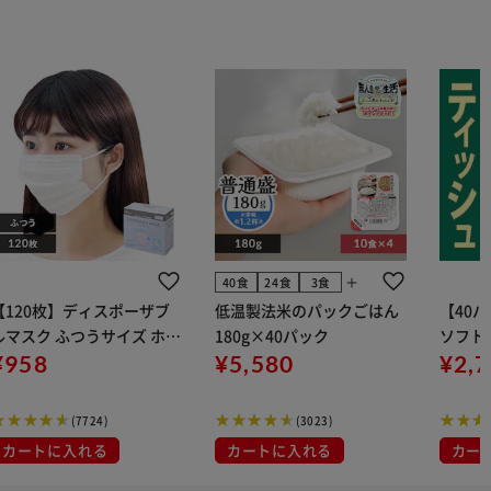
add
40食
24食
3食
【120枚】ディスポーザブ
低温製法米のパックごはん
【40
ルマスク ふつうサイズ ホワ
180g×40パック
ソフトパ
 大容量 DISPOSABLE
¥958
¥5,580
組) 5
¥2,
マスク プリーツマスク 不織
布
(7724)
(3023)
カートに入れる
カートに入れる
カー