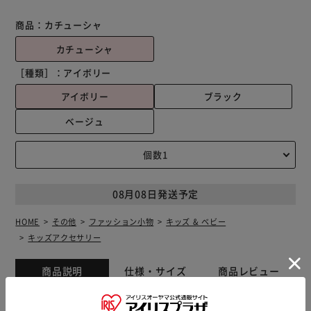
商品：
カチューシャ
カチューシャ
［種類］：
アイボリー
アイボリー
ブラック
ベージュ
08月08日発送予定
HOME
その他
ファッション小物
キッズ & ベビー
キッズアクセサリー
商品説明
仕様・サイズ
商品レビュー
小さなリボンがちょこんと並んだ、ふわふわ可愛いロリス