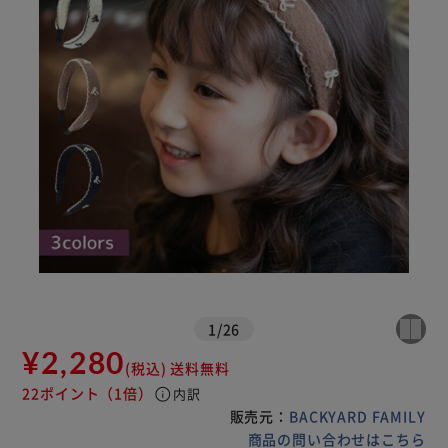
1
/
26
¥2,280
(税込)
送料無料
22ポイント
（1倍）
info
内訳
販売元：
BACKYARD FAMILY
商品の問い合わせはこちら