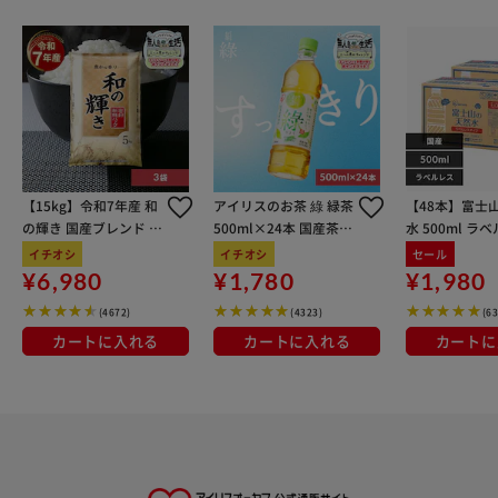
【15kg】令和7年産 和
アイリスのお茶 綠 緑茶
【48本】富士
の輝き 国産ブレンド 5
500ml×24本 国産茶葉
水 500ml ラ
kg×3袋
100％使用
イチオシ
イチオシ
セール
¥6,980
¥1,780
¥1,980
(4672)
(4323)
(6
カートに入れる
カートに入れる
カートに