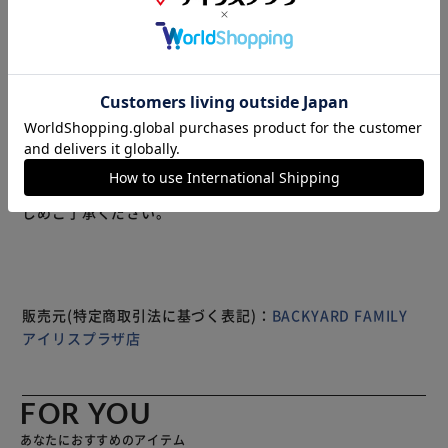
リボン カチューシャ♪ ベージュ、ブラック、アイボリーの3
色展開で、シンプルながら髪に華やかさを添えてくれます。
ぷっくりとしたリボンがポイントになり、さりげなく可愛さ
をプラス。 毎日のカジュアルコーデにはもちろん、発表会
やパーティーなど特別な日にも大活躍♪髪につけるだけで印
象が変わり、おしゃれな雰囲気を楽しめます。 女の子から
大人まで使えるデザインで、ひとつ加えるだけで、日常がち
もっと見る
ょっぴり特別になるアイテムです！
※製品は予告なく仕様を変更する場合がございます。あらか
じめご了承ください。
販売元(特定商取引法に基づく表記)：
BACKYARD FAMILY
アイリスプラザ店
FOR YOU
あなたにおすすめのアイテム