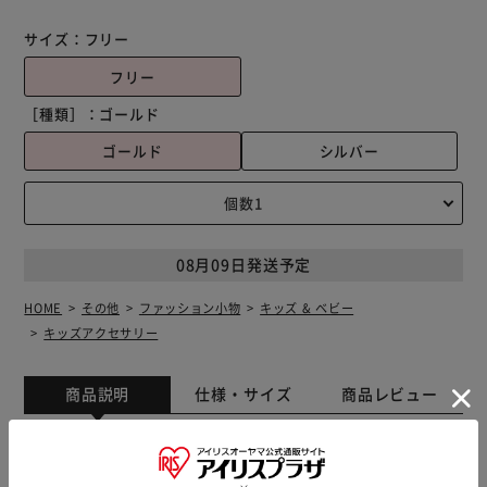
サイズ：
フリー
フリー
［種類］：
ゴールド
ゴールド
シルバー
08月09日発送予定
HOME
その他
ファッション小物
キッズ & ベビー
キッズアクセサリー
商品説明
仕様・サイズ
商品レビュー
■ルナ ヘアピン5個セットについて..■ 夜空に輝く星のよう
な、想像力をふくらませる娘との楽しい ヘアアレンジで、