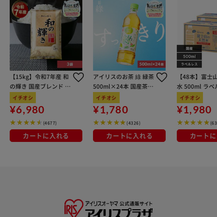
【15kg】令和7年産 和
アイリスのお茶 綠 緑茶
【48本】富士
の輝き 国産ブレンド 5
500ml×24本 国産茶葉
水 500ml ラ
kg×3袋
100％使用
イチオシ
イチオシ
イチオシ
¥6,980
¥1,780
¥1,980
(4677)
(4326)
(6
カートに入れる
カートに入れる
カートに