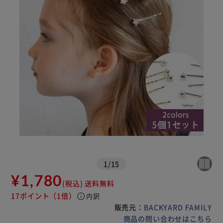
1
/
15
¥1,780
(税込)
送料無料
17ポイント
（1倍）
info
内訳
販売元：
BACKYARD FAMILY
商品の問い合わせはこちら