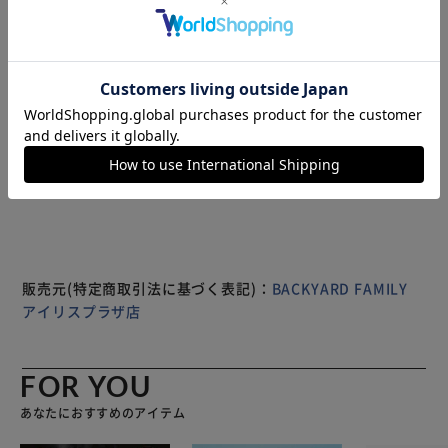
絆を深めてみたいママたちにぜひおすすめしたい！ 宇宙の
輝きを閉じ込めた、小さな星たちが輝くヘアピン5本セット
☆ 三つ編みやアップスタイルにアメピンを散らばせて、ほ
んのりと星が見えるように仕上げるのが人気♪ ギフトにも
最適です♪ シンプルながらスタイリッシュなデザインは、
誰にも好まれることでしょう。 女の子の毎日をより一層華
もっと見る
やかに演出してくれるアメピン5本セット！ ぜひ、宇宙の輝
※製品は予告なく仕様を変更する場合がございます。あらか
きを神秘さに溢れる娘にプレゼントしてみるといかがです
じめご了承ください。
か。
販売元(特定商取引法に基づく表記)：
BACKYARD FAMILY
アイリスプラザ店
FOR YOU
あなたにおすすめのアイテム