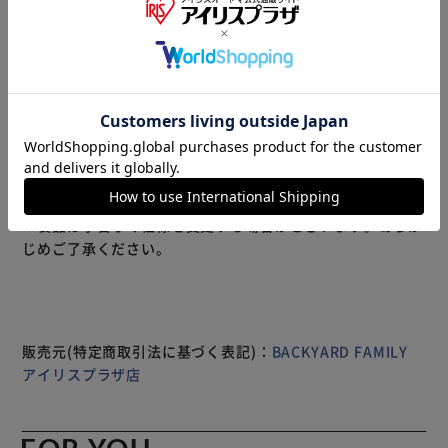
ヴィンテージ感あふれるSNOOPYの型押しデザイン！本革
のなめらかな手触りが心地よい「PEANUTS RIDER 長財
布」が新登場。 【大人の魅力が引き立つ素材感】 上品な艶
とリッチな素材感が大人の魅力を引き立てる！上質な天然皮
革を贅沢に使用した、可愛くて収納力抜群のロングウォレッ
ト。 【使いやすいラウンドファスナー】 開口部にはコの字
型に大きく開くラウンドファスナーを採用。内側のポケット
がジャバラ状にパッと広がり、お札や小銭の取り出しがスマ
もっと見る
ートに。 【たっぷり入る4ルーム構造】 ファスナー式コイン
※製品は予告なく仕様を変更する場合がございます。あらか
スペースを中央に、前に2つ、後ろに1つ、計3つの札入れポ
じめご了承ください。
ケットを設けた4ルーム仕様。紙幣を額面ごとに分けたり、
レシートの整理に便利。 【パッと見やすいコインポケッ
ト】 L字型ファスナーで開くコインポケットは、中の小銭が
ひと目で確認できて、コンビニのレジでも慌てずに支払いが
スムーズ！ 【大容量カードポケット】 最前面と背面側の札
販売元(特定商取引法に基づく表記)：
BACKYARD FAMILY
入れスペース内側に、カードポケット×12枚分、フリーポ
アイリスプラザ店
ケット×2ヶ所を装備し、お財布の中でかさばりがちなカー
ド類もすっきり整理。 【出番の多いカードの定位置に】 コ
インスペースのフロント側にもカードポケットを1枚分設け