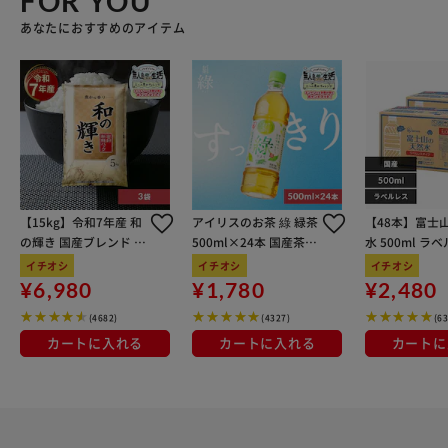
FOR YOU
てあるので、よく使うクレジットカードやICカードの収納は
あなたにおすすめのアイテム
こちらが便利！ 【使うほどに深まる味わい】 使い込むごと
に味わい増していく、ナチュラルな本革素材ならではの経年
変化が楽しめるのも魅力のひとつ。 【世界中で愛されるデ
ザイン】 大人から子どもまで世界中から愛されるキャラク
ターを大人の革小物にアレンジ。バイクにまたがって風を切
って走る「ライダー・スヌーピー」を型押しした、遊び心あ
ふれるデザイン。 【ポケット仕様】 札入れポケット×3 フ
ァスナー式コインポケット×1 カードポケット×13 フリー
【15kg】令和7年産 和
アイリスのお茶 綠 緑茶
【48本】富士
ポケット×2
の輝き 国産ブレンド 5
500ml×24本 国産茶葉
水 500ml ラ
kg×3袋
100％使用
イチオシ
イチオシ
イチオシ
¥6,980
¥1,780
¥2,480
(4682)
(4327)
(6
カートに入れる
カートに入れる
カートに