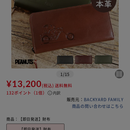
1
/
15
¥13,200
(税込)
送料無料
132ポイント
（1倍）
info
内訳
販売元：
BACKYARD FAMILY
商品の問い合わせはこちら
商品：
【即日発送】財布
【即日発送】財布