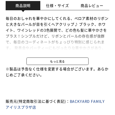
商品説明
仕様・サイズ
商品レビュー
毎日のおしゃれを華やかにしてくれる、ベロア素材のリボン
と大きなパールが目を引くヘアクリップ♪ ブラック、ホワ
イト、ワインレッドの3色展開で、どの色も髪に華やかさを
プラス！シンプルだけど、リボンとパールの存在感が抜群
で、毎日のコーディネートがちょっぴり特別に感じられま
す。 発表会やパーティーにもぴったりな華やかさがあり、
普段使いにも使いやすいデザインで大活躍♪2個セットだか
ら、コーディネートに合わせて使い分けもできておしゃれの
もっと見る
幅が広がりますよ！ 大切な日をもっと素敵に演出してくれ
※製品は予告なく仕様を変更する場合がございます。あらか
る、華やかなリボンのヘアクリップで、毎日がもっと楽しく
じめご了承ください。
なりますよ♪
販売元(特定商取引法に基づく表記)：
BACKYARD FAMILY
アイリスプラザ店