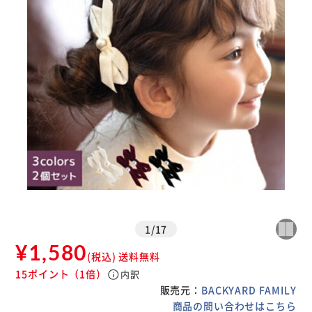
1
/
17
¥1,580
(税込)
送料無料
15ポイント
（1倍）
info
内訳
販売元：
BACKYARD FAMILY
商品の問い合わせはこちら