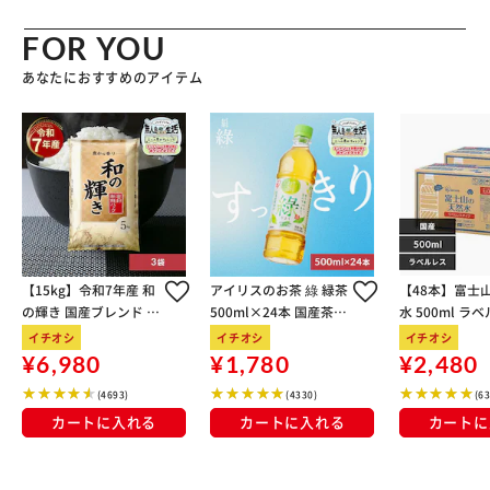
FOR YOU
あなたにおすすめのアイテム
【15kg】令和7年産 和
アイリスのお茶 綠 緑茶
【48本】富士
の輝き 国産ブレンド 5
500ml×24本 国産茶葉
水 500ml ラ
kg×3袋
100％使用
イチオシ
イチオシ
イチオシ
¥6,980
¥1,780
¥2,480
(4693)
(4330)
(6
カートに入れる
カートに入れる
カートに