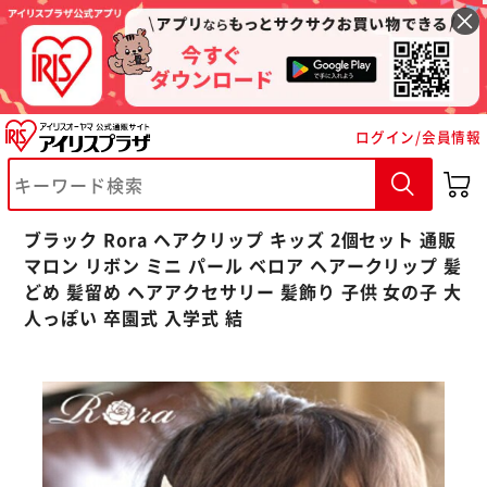
ログイン/会員情報
※ご確認ください
ブラック Rora ヘアクリップ キッズ 2個セット 通販
カートに入れる
購入手続きへ
マロン リボン ミニ パール ベロア ヘアークリップ 髪
どめ 髪留め ヘアアクセサリー 髪飾り 子供 女の子 大
人っぽい 卒園式 入学式 結