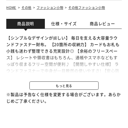
HOME
その他
ファッション小物
その他ファッション小物
商品説明
仕様・サイズ
商品レビュー
【シンプルなデザインが嬉しい】 毎日を支える大容量ラウ
ンドファスナー財布。 【20箇所の収納力】 カードもお札も
小銭も迷わず整理できる充実設計◎ 【余裕のフリースペー
ス】 レシートや領収書はもちろん、通帳やスマホなどもす
っぽり収まるフリー空間が便利♪ 【開閉しやすい仕様】 ラ
ウンドファスナーで中身が一目瞭然の使いやすさ! 【安心防
犯機能】 スキミング防止機能でカード情報をしっかり保護
〇 【本革の品格】 上質な牛革を使用したシンプルで飽きの
もっと見る
こない佇まい。
※製品は予告なく仕様を変更する場合がございます。あらか
じめご了承ください。