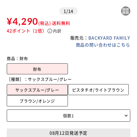
1
/
14
¥4,290
(税込)
送料無料
42ポイント
（1倍）
info
内訳
販売元：
BACKYARD FAMILY
商品の問い合わせはこちら
商品：
財布
財布
［種類］：
サックスブルー/グレー
サックスブルー/グレー
ピスタチオ/ライトブラウン
ブラウン/オレンジ
08月12日発送予定