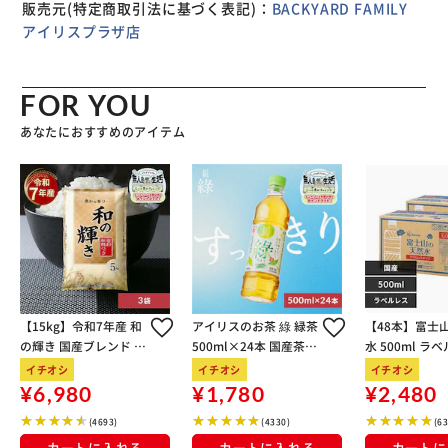
販売元(特定商取引法に基づく表記)：
BACKYARD FAMILY
アイリスプラザ店
FOR YOU
あなたにおすすめのアイテム
【15kg】令和7年産 和
アイリスのお茶 綠 緑茶
【48本】富士
の輝き 国産ブレンド 5
500ml×24本 国産茶葉
水 500ml ラ
kg×3袋
100％使用
イチオシ
イチオシ
イチオシ
¥6,980
¥1,780
¥2,480
(4693)
(4330)
(6
カートに入れる
カートに入れる
カートに