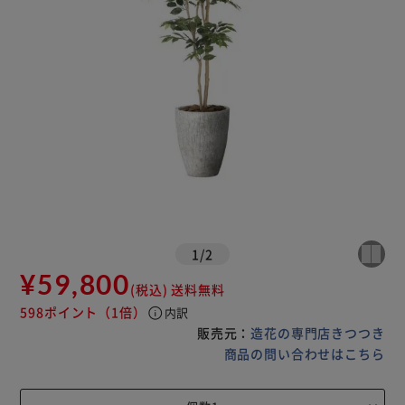
1
/
2
¥59,800
(税込)
送料無料
598ポイント
（1倍）
info
内訳
販売元：
造花の専門店きつつき
商品の問い合わせはこちら