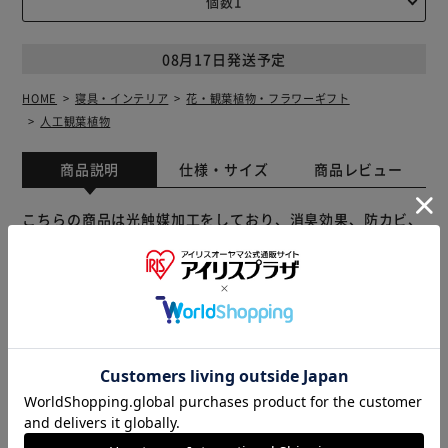
08月17日発送予定
HOME
寝具・インテリア
花・観葉植物・フラワーギフト
人工観葉植物
商品説明
仕様・サイズ
商品レビュー
こちらの商品は光触媒加工をしており、消臭効果、防カビ、
抗菌効果を発揮致します。又商品にホコリが付きにくくして
おります
※製品は予告なく仕様を変更する場合がございます。あらか
じめご了承ください。
販売元(特定商取引法に基づく表記)：
造花の専門店きつつき
アイリスプラザ店