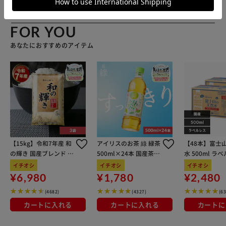
FOR YOU
あなたにおすすめのアイテム
【15kg】令和7年産 和
アイリスのお茶 綠 緑茶
【48本】富士
の輝き 国産ブレンド 5
500ml×24本 国産茶葉
水 500ml ラ
kg×3袋
100％使用
イチオシ
イチオシ
イチオシ
¥6,980
¥1,780
¥2,480
(4682)
(4327)
(6
カートに入れる
カートに入れる
カートに