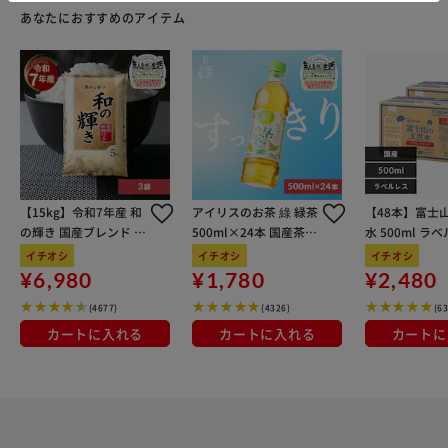
あなたにおすすめのアイテム
【15kg】令和7年産 和
アイリスのお茶 綠 緑茶
【48本】富士
の輝き 国産ブレンド 5
500ml×24本 国産茶葉
水 500ml ラ
kg×3袋
100％使用
イチオシ
イチオシ
イチオシ
¥6,980
¥1,780
¥2,480
(4677)
(4326)
(6
カートに入れる
カートに入れる
カートに