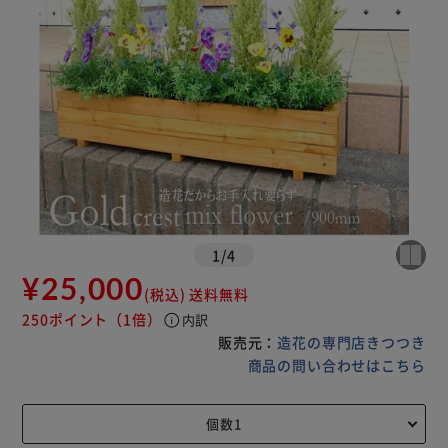
1
/
4
¥25,000
(税込)
送料無料
250ポイント
（1倍）
info
内訳
販売元：
造花の専門店きつつき
商品の問い合わせはこちら