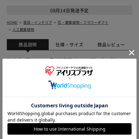
08月14日発送予定
HOME
寝具・インテリア
花・観葉植物・フラワーギフト
人工観葉植物
商品説明
仕様・サイズ
商品レビュー
サイズ 幅90ｃｍ 屋外使用可 ウッドプランター付
※製品は予告なく仕様を変更する場合がございます。あらか
じめご了承ください。
販売元(特定商取引法に基づく表記)：
造花の専門店きつつき
アイリスプラザ店
FOR YOU