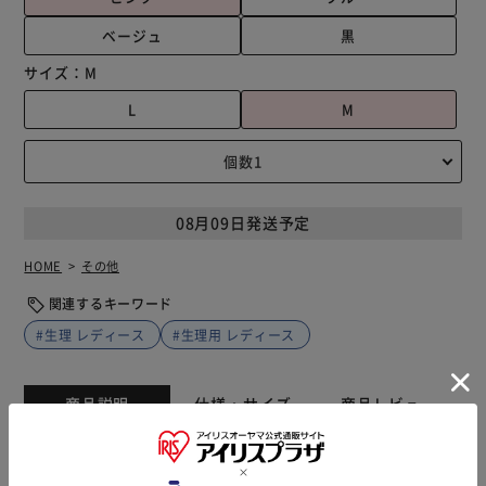
ベージュ
黒
サイズ：
M
L
M
08月09日発送予定
HOME
その他
関連するキーワード
#生理 レディース
#生理用 レディース
商品説明
仕様・サイズ
商品レビュー
10代 20代 30代 40代 50代 広幅年齢層向けの生理用パンツ
です。 防水ゾーンが広くて漏れ防止に効果あり。 お尻をス