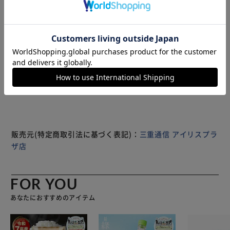
ッポリ包むのでナプキンはズレたりしない。 綿の生地で通
気性が抜群、ムレない、痒くない。 フロントポケット付だ
から、カイロを入れて温めて冷え性、生理痛の対策になりま
す。 4色選択可能：ピンク、ブルー、ベージュ、黒 2サイズ
選択可能：M、L 40kg～65kgまでの女性に対応可能。
※製品は予告なく仕様を変更する場合がございます。あらか
じめご了承ください。
販売元(特定商取引法に基づく表記)：
三重通信 アイリスプラ
ザ店
FOR YOU
あなたにおすすめのアイテム