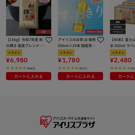
【15kg】令和7年産 和
アイリスのお茶 綠 緑茶
【48本】富士
の輝き 国産ブレンド 5
500ml×24本 国産茶葉
水 500ml ラ
kg×3袋
100％使用
イチオシ
イチオシ
イチオシ
¥6,980
¥1,780
¥2,480
(4682)
(4327)
(6
カートに入れる
カートに入れる
カートに