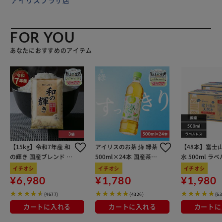
アイリスプラザ店
FOR YOU
あなたにおすすめのアイテム
【15kg】令和7年産 和
アイリスのお茶 綠 緑茶
【48本】富士
の輝き 国産ブレンド 5
500ml×24本 国産茶葉
水 500ml ラ
kg×3袋
100％使用
イチオシ
イチオシ
イチオシ
¥6,980
¥1,780
¥1,980
(4677)
(4326)
(6
カートに入れる
カートに入れる
カートに