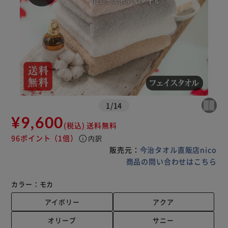
1
/
14
¥9,600
(税込)
送料無料
96ポイント
（1倍）
info
内訳
販売元：
今治タオル直販店nico
商品の問い合わせはこちら
カラー：
モカ
アイボリー
アクア
オリーブ
サニー