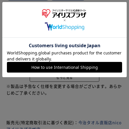
商品説明
仕様・サイズ
商品レビュー
絹のような上質で艶感ある糸を使用。 大切な私にこそ、毎
日使って欲しいご褒美タオル。 ナチュラルラグジュアリー
をテーマに自社工場より最高品質の贅沢な今治タオルをお届
けします。 ※基本的にタオルは圧縮して発送させていただ
きます。枚数が多いなど、当店判断にて非圧縮にて発送させ
ていただく事がございます。まとめて圧縮している場合があ
るため、商品到着後にご開封いただき、商品や数量に誤りが
ないかご確認ください。
もっと見る
※製品は予告なく仕様を変更する場合がございます。あらか
じめご了承ください。
販売元(特定商取引法に基づく表記)：
今治タオル直販店nico