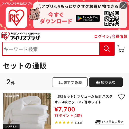
※ご確認ください
ログイン/会員情報
カートに入れる
購入手続きへ
セットの通販
2
件
おすすめ順
絞り込む
【8枚セット】ボリューム吸水 バスタ
オル 4枚セット×2個 ホワイト
¥7,700
77ポイント(1倍)
1～3日以内発送
(113)