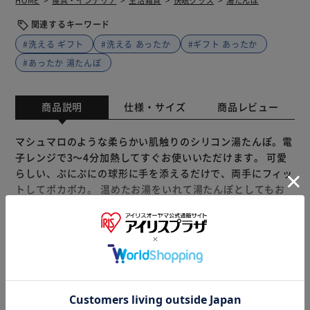
HOME
寝具・インテリア
生活雑貨
快眠グッズ
湯たんぽ
関連するキーワード
#洗える ギフト
#洗える あったか
#ギフト あったか
#あったか 湯たんぽ
商品説明
仕様・サイズ
商品レビュー
マシュマロのような柔らかい肌触りのシリコン湯たんぽ。電
子レンジで3～4分加熱してすぐお使いいただけます。 可愛
らしい、ぷにぷにの球形に手を添えるだけで、両手にフィッ
トしてポカポカ。 温めたお湯をいれて湯たんぽとしてもお
使い頂けます。 また、夏は氷嚢として使用可能。 食品用品
質のシリコンなので、丸ごと凍らせて、クーラーボックスに
も入れられます。暑さ対策や、怪我の処置などにもご使用頂
けます。 ※衛生上、中のお水は3日に1度は入れ替えてくだ
もっと見る
さい。
※製品は予告なく仕様を変更する場合がございます。あらか
じめご了承ください。