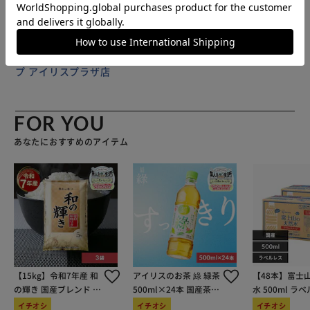
販売元(特定商取引法に基づく表記)：
DAPオンラインショッ
プ アイリスプラザ店
FOR YOU
あなたにおすすめのアイテム
【15kg】令和7年産 和
アイリスのお茶 綠 緑茶
【48本】富士
の輝き 国産ブレンド 5
500ml×24本 国産茶葉
水 500ml ラ
kg×3袋
100％使用
イチオシ
イチオシ
イチオシ