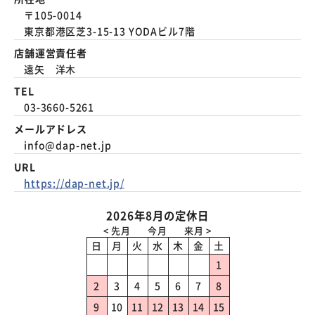
〒105-0014
東京都港区芝3-15-13 YODAビル7階
店舗運営責任者
遠矢 洋木
TEL
03-3660-5261
メールアドレス
info@dap-net.jp
URL
https://dap-net.jp/
2026年8月の定休日
日
月
火
水
木
金
土
1
2
3
4
5
6
7
8
9
10
11
12
13
14
15