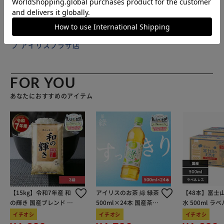
販売元(特定商取引法に基づく表記)：
DAPオンラインショッ
プ アイリスプラザ店
FOR YOU
あなたにおすすめのアイテム
【15kg】令和7年産 和
アイリスのお茶 綠 緑茶
【48本】富士
の輝き 国産ブレンド 5
500ml×24本 国産茶葉
水 500ml ラ
kg×3袋
100％使用
イチオシ
イチオシ
イチオシ