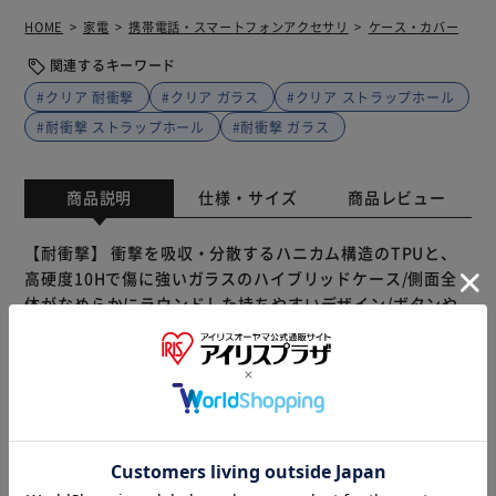
HOME
家電
携帯電話・スマートフォンアクセサリ
ケース・カバー
関連するキーワード
#クリア 耐衝撃
#クリア ガラス
#クリア ストラップホール
#耐衝撃 ストラップホール
#耐衝撃 ガラス
商品説明
仕様・サイズ
商品レビュー
【耐衝撃】 衝撃を吸収・分散するハニカム構造のTPUと、
高硬度10Hで傷に強いガラスのハイブリッドケース/側面全
体がなめらかにラウンドした持ちやすいデザイン/ボタンや
カメラレンズを保護する精密設計/ストラップホール搭載(側
面)/写真やステッカーを使ったアレンジも楽しめる背面クリ
ア仕様/ショルダーストラップの取り付けに最適な「挟み込
みシート」付属
※製品は予告なく仕様を変更する場合がございます。あらか
じめご了承ください。