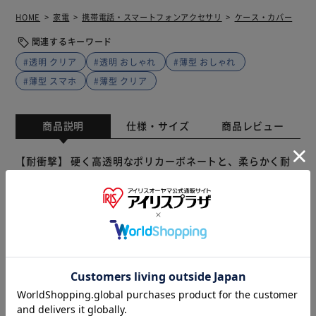
HOME
家電
携帯電話・スマートフォンアクセサリ
ケース・カバー
関連するキーワード
#透明 クリア
#透明 おしゃれ
#薄型 おしゃれ
#薄型 スマホ
#薄型 クリア
商品説明
仕様・サイズ
商品レビュー
【耐衝撃】 硬く高透明なポリカーボネートと、柔らかく耐
衝撃性に優れたTPUのハイブリッドケース/角に衝撃を吸収
するエアクッションを搭載/柔軟性があり着脱が簡単/ボタン
やカメラレンズ周りを保護/ストラップホール搭載
※製品は予告なく仕様を変更する場合がございます。あらか
じめご了承ください。
販売元(特定商取引法に基づく表記)：
DAPオンラインショッ