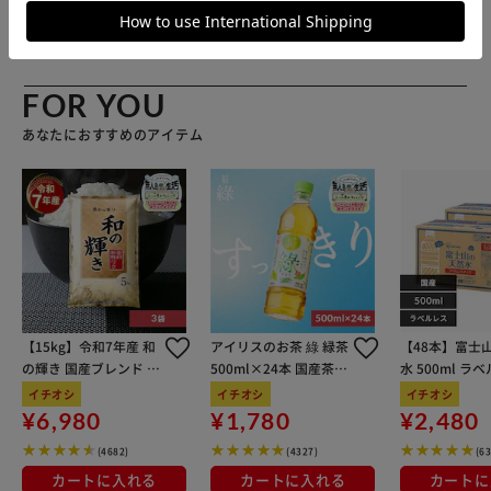
プ アイリスプラザ店
FOR YOU
あなたにおすすめのアイテム
【15kg】令和7年産 和
アイリスのお茶 綠 緑茶
【48本】富士
の輝き 国産ブレンド 5
500ml×24本 国産茶葉
水 500ml ラ
kg×3袋
100％使用
イチオシ
イチオシ
イチオシ
¥6,980
¥1,780
¥2,480
(4682)
(4327)
(6
カートに入れる
カートに入れる
カートに