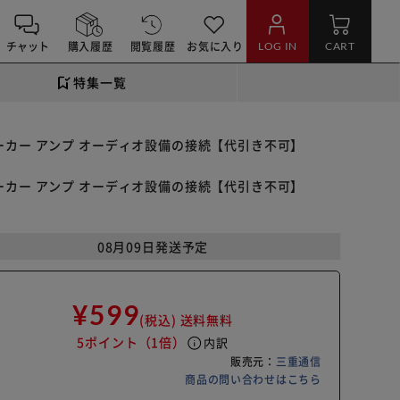
チャット
購入履歴
閲覧履歴
お気に入り
LOG IN
CART
特集一覧
マホ スピーカー アンプ オーディオ設備の接続【代引き不可】
マホ スピーカー アンプ オーディオ設備の接続【代引き不可】
08月09日発送予定
¥599
(税込)
送料無料
5ポイント
（1倍）
info
内訳
販売元：
三重通信
商品の問い合わせはこちら