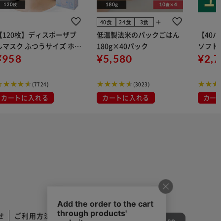
add
40食
24食
3食
【120枚】ディスポーザブ
低温製法米のパックごはん
【40
ルマスク ふつうサイズ ホワ
180g×40パック
ソフトパ
 大容量 DISPOSABLE
¥958
¥5,580
組) 5
¥2,
マスク プリーツマスク 不織
布
(7724)
(3023)
カートに入れる
カートに入れる
カー
せ
ご利用方法
ご利用規約