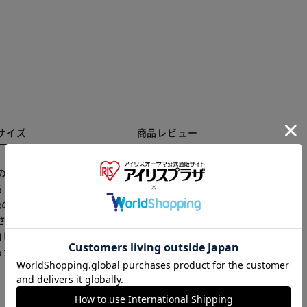
サイズ
商品レビュー
赤と白のデュアルチャンネルオーディオケーブル ビデオ機器
とができます。 DVD/CDプレーヤー等のオーディオ
※ご確認ください
Auxの設備と接続したい場合は、このケーブルで音楽デー
されており、キレイな映像、ピュアな音色、スムーズな
赤白ピン 左チャンネル 右チャンネル
カートに入れる
購入手続きへ
らかじめご了承ください。