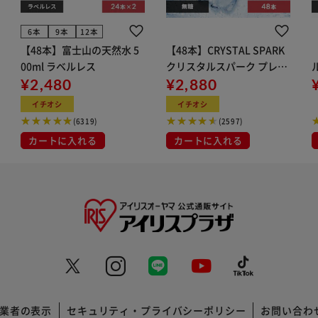
6本
9本
12本
【48本】富士山の天然水 5
【48本】CRYSTAL SPARK
00ml ラベルレス
クリスタルスパーク プレー
¥2,480
ン 500ml
¥2,880
イト
イチオシ
イチオシ
(6319)
(2597)
カートに入れる
カートに入れる
業者の表示
セキュリティ・プライバシーポリシー
お問い合わ