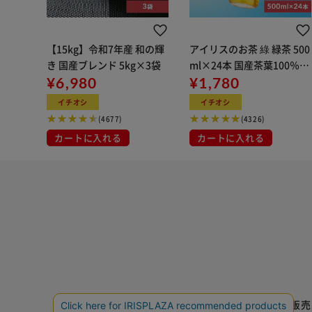
【15kg】令和7年産 和の輝
アイリスのお茶 綠 緑茶 500
き 国産ブレンド 5kg×3袋
ml×24本 国産茶葉100％使
¥6,980
用
¥1,780
イチオシ
イチオシ
(4677)
(4326)
カートに入れる
カートに入れる
特定商取引法に基づく通信販売